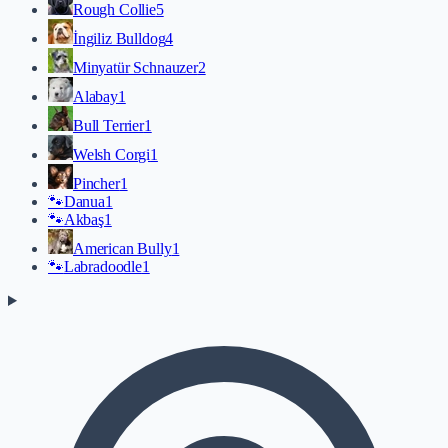
Rough Collie
5
İngiliz Bulldog
4
Minyatür Schnauzer
2
Alabay
1
Bull Terrier
1
Welsh Corgi
1
Pincher
1
🐾
Danua
1
🐾
Akbaş
1
American Bully
1
🐾
Labradoodle
1