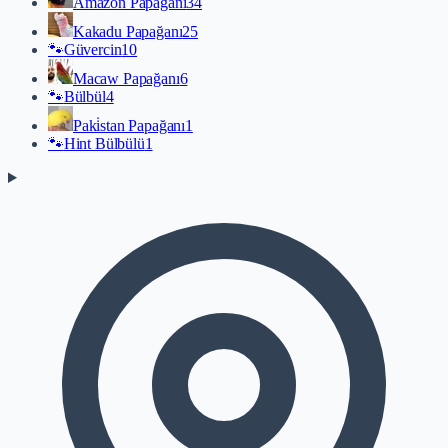
Amazon Papağanı
34
Kakadu Papağanı
25
🐾
Güvercin
10
Macaw Papağanı
6
🐾
Bülbül
4
Paki̇stan Papağanı
1
🐾
Hint Bülbülü
1