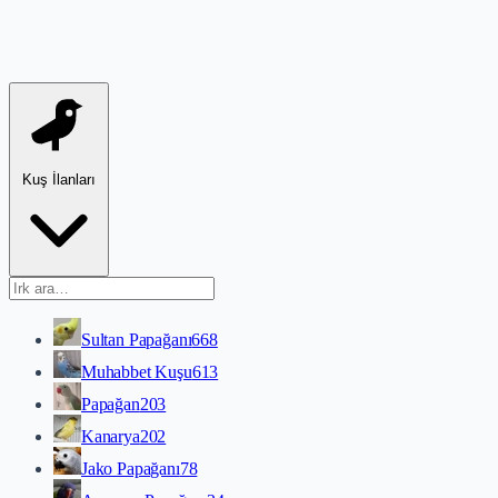
Kuş İlanları
Sultan Papağanı
668
Muhabbet Kuşu
613
Papağan
203
Kanarya
202
Jako Papağanı
78