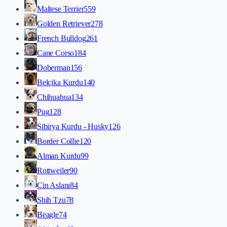
Maltese Terrier
559
Golden Retriever
278
French Bulldog
261
Cane Corso
184
Doberman
156
Belçika Kurdu
140
Chihuahua
134
Pug
128
Sibirya Kurdu - Husky
126
Border Collie
120
Alman Kurdu
99
Rottweiler
90
Çin Aslanı
84
Shih Tzu
78
Beagle
74