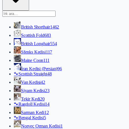
British Shorthair
1462
Scottish Fold
683
British Longhair
554
Sfenks Kedisi
117
Maine Coon
111
İran Kedisi (Persian)
96
🐾
Scottish Straight
48
Van Kedisi
42
Siyam Kedisi
23
Tekir Kedi
20
🐾
Ragdoll Kedisi
14
Sarman Kedi
12
🐾
Bengal Kedisi
5
Norveç Orman Kedisi
1