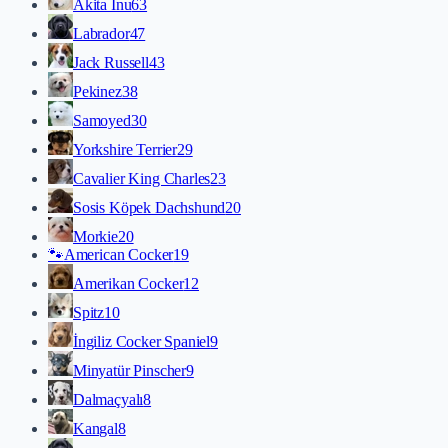
Akita İnu
63
Labrador
47
Jack Russell
43
Pekinez
38
Samoyed
30
Yorkshire Terrier
29
Cavalier King Charles
23
Sosis Köpek Dachshund
20
Morkie
20
🐾
American Cocker
19
Amerikan Cocker
12
Spitz
10
İngiliz Cocker Spaniel
9
Minyatür Pinscher
9
Dalmaçyalı
8
Kangal
8