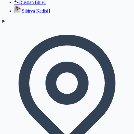
🐾
Russian Blue
1
Sibirya Kedisi
1