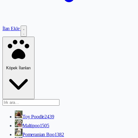
İlan Ekle
Köpek İlanları
Toy Poodle
2439
Maltipoo
1505
Pomeranian Boo
1382