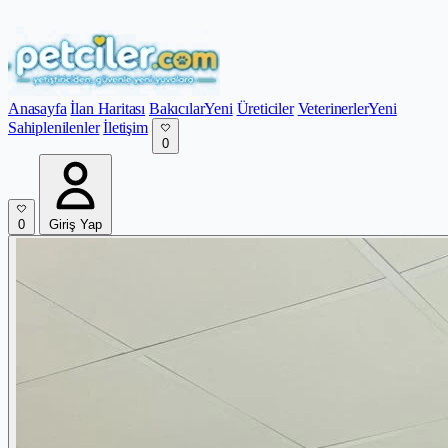
Anasayfa
İlan Haritası
Bakıcılar
Yeni
Üreticiler
Veterinerler
Yeni
Sahiplenilenler
İletişim
0
0
Giriş Yap