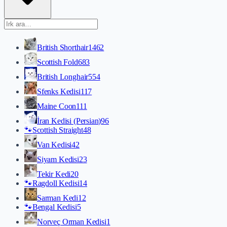
British Shorthair
1462
Scottish Fold
683
British Longhair
554
Sfenks Kedisi
117
Maine Coon
111
İran Kedisi (Persian)
96
🐾
Scottish Straight
48
Van Kedisi
42
Siyam Kedisi
23
Tekir Kedi
20
🐾
Ragdoll Kedisi
14
Sarman Kedi
12
🐾
Bengal Kedisi
5
Norveç Orman Kedisi
1