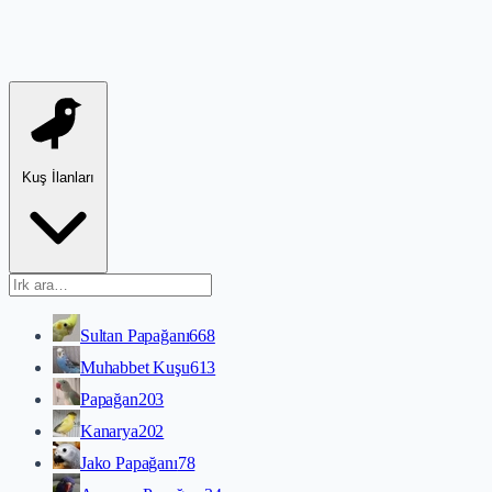
Kuş İlanları
Sultan Papağanı
668
Muhabbet Kuşu
613
Papağan
203
Kanarya
202
Jako Papağanı
78