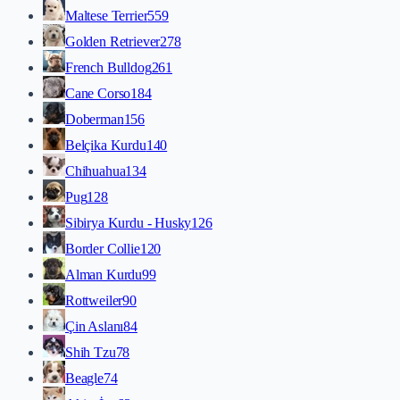
Maltese Terrier
559
Golden Retriever
278
French Bulldog
261
Cane Corso
184
Doberman
156
Belçika Kurdu
140
Chihuahua
134
Pug
128
Sibirya Kurdu - Husky
126
Border Collie
120
Alman Kurdu
99
Rottweiler
90
Çin Aslanı
84
Shih Tzu
78
Beagle
74