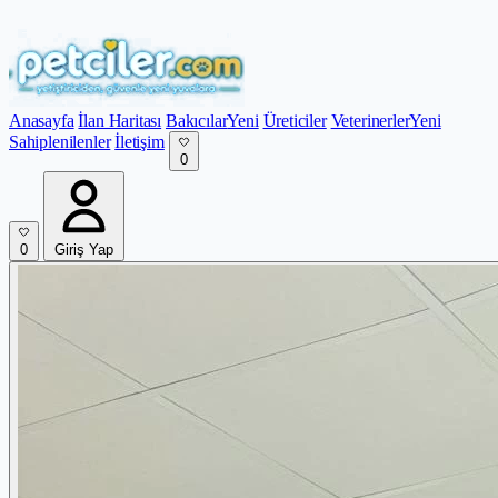
Anasayfa
İlan Haritası
Bakıcılar
Yeni
Üreticiler
Veterinerler
Yeni
Sahiplenilenler
İletişim
0
0
Giriş Yap