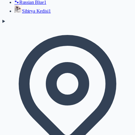
🐾
Russian Blue
1
Sibirya Kedisi
1