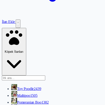
İlan Ekle
Köpek İlanları
Toy Poodle
2439
Maltipoo
1505
Pomeranian Boo
1382