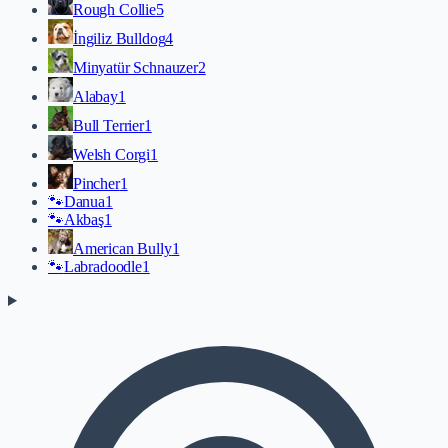
Rough Collie
5
İngiliz Bulldog
4
Minyatür Schnauzer
2
Alabay
1
Bull Terrier
1
Welsh Corgi
1
Pincher
1
🐾
Danua
1
🐾
Akbaş
1
American Bully
1
🐾
Labradoodle
1