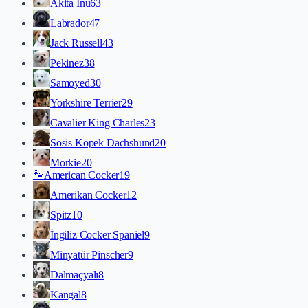
Akita İnu
63
Labrador
47
Jack Russell
43
Pekinez
38
Samoyed
30
Yorkshire Terrier
29
Cavalier King Charles
23
Sosis Köpek Dachshund
20
Morkie
20
🐾
American Cocker
19
Amerikan Cocker
12
Spitz
10
İngiliz Cocker Spaniel
9
Minyatür Pinscher
9
Dalmaçyalı
8
Kangal
8