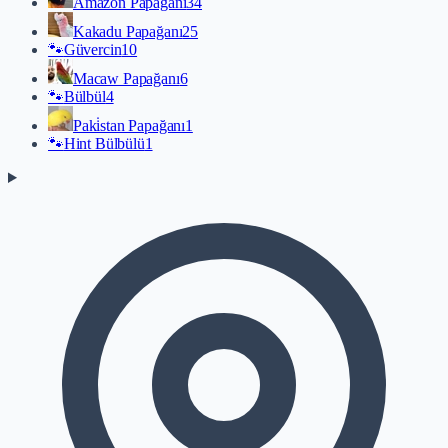
Amazon Papağanı
34
Kakadu Papağanı
25
🐾
Güvercin
10
Macaw Papağanı
6
🐾
Bülbül
4
Paki̇stan Papağanı
1
🐾
Hint Bülbülü
1