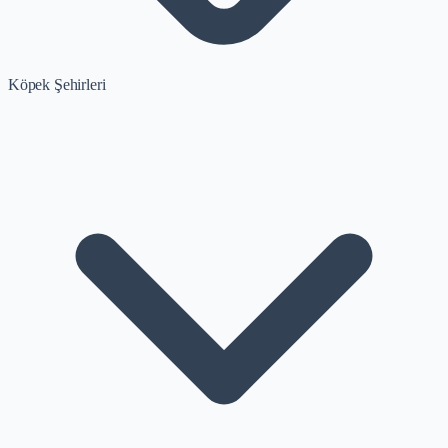
Köpek Şehirleri