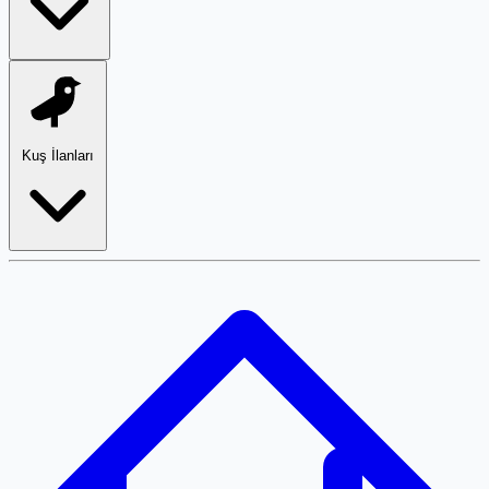
Kuş İlanları