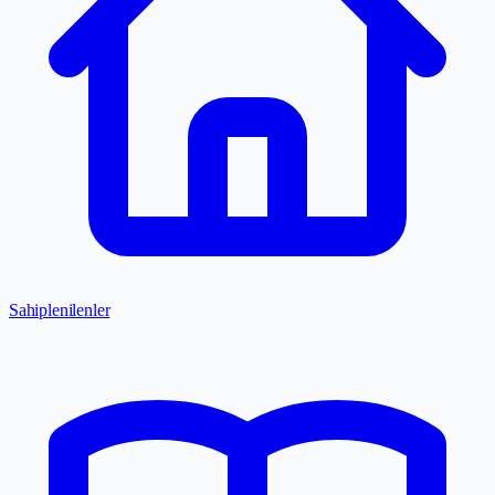
Sahiplenilenler