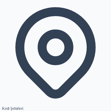
Kedi Şehirleri