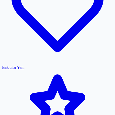
Bakıcılar
Yeni