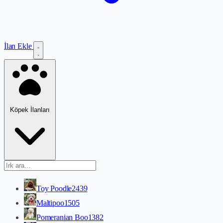
İlan Ekle
Köpek İlanları
Toy Poodle
2439
Maltipoo
1505
Pomeranian Boo
1382