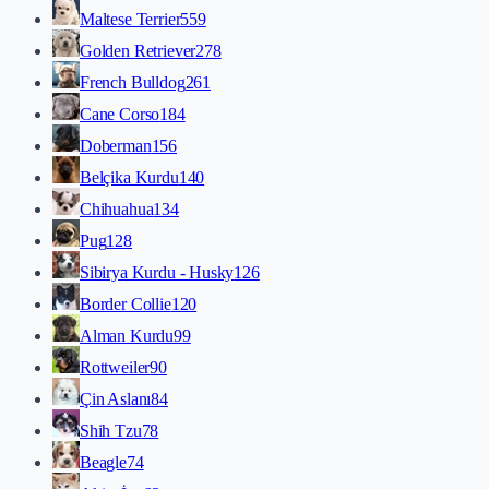
Maltese Terrier
559
Golden Retriever
278
French Bulldog
261
Cane Corso
184
Doberman
156
Belçika Kurdu
140
Chihuahua
134
Pug
128
Sibirya Kurdu - Husky
126
Border Collie
120
Alman Kurdu
99
Rottweiler
90
Çin Aslanı
84
Shih Tzu
78
Beagle
74