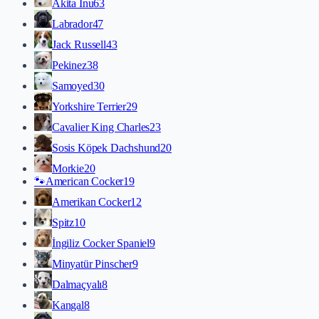
Akita İnu
63
Labrador
47
Jack Russell
43
Pekinez
38
Samoyed
30
Yorkshire Terrier
29
Cavalier King Charles
23
Sosis Köpek Dachshund
20
Morkie
20
🐾
American Cocker
19
Amerikan Cocker
12
Spitz
10
İngiliz Cocker Spaniel
9
Minyatür Pinscher
9
Dalmaçyalı
8
Kangal
8