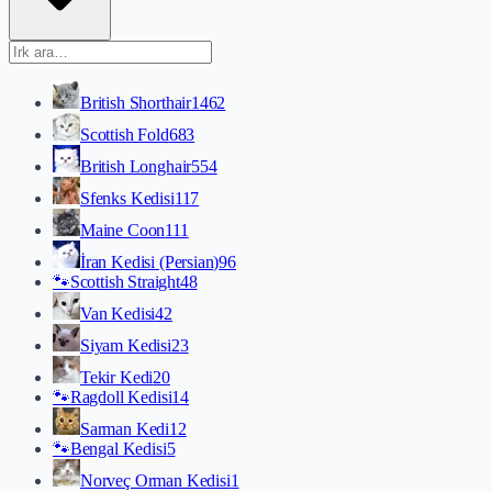
British Shorthair
1462
Scottish Fold
683
British Longhair
554
Sfenks Kedisi
117
Maine Coon
111
İran Kedisi (Persian)
96
🐾
Scottish Straight
48
Van Kedisi
42
Siyam Kedisi
23
Tekir Kedi
20
🐾
Ragdoll Kedisi
14
Sarman Kedi
12
🐾
Bengal Kedisi
5
Norveç Orman Kedisi
1