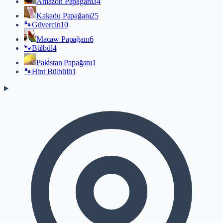
Amazon Papağanı
34
Kakadu Papağanı
25
🐾
Güvercin
10
Macaw Papağanı
6
🐾
Bülbül
4
Paki̇stan Papağanı
1
🐾
Hint Bülbülü
1