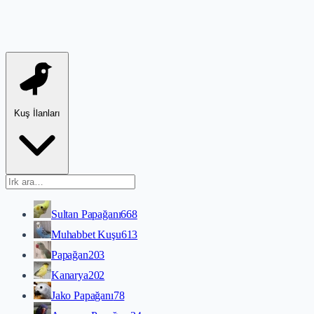
Kuş İlanları
Sultan Papağanı
668
Muhabbet Kuşu
613
Papağan
203
Kanarya
202
Jako Papağanı
78