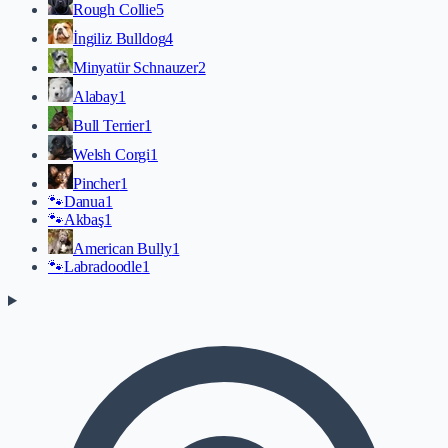
Rough Collie
5
İngiliz Bulldog
4
Minyatür Schnauzer
2
Alabay
1
Bull Terrier
1
Welsh Corgi
1
Pincher
1
🐾
Danua
1
🐾
Akbaş
1
American Bully
1
🐾
Labradoodle
1