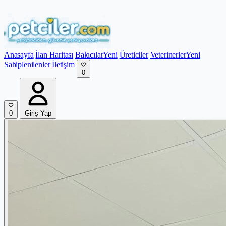
Anasayfa
İlan Haritası
Bakıcılar
Yeni
Üreticiler
Veterinerler
Yeni
Sahiplenilenler
İletişim
0
0
Giriş Yap