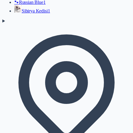
🐾
Russian Blue
1
Sibirya Kedisi
1