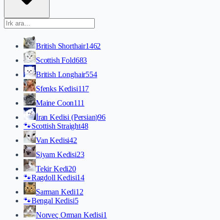
British Shorthair
1462
Scottish Fold
683
British Longhair
554
Sfenks Kedisi
117
Maine Coon
111
İran Kedisi (Persian)
96
🐾
Scottish Straight
48
Van Kedisi
42
Siyam Kedisi
23
Tekir Kedi
20
🐾
Ragdoll Kedisi
14
Sarman Kedi
12
🐾
Bengal Kedisi
5
Norveç Orman Kedisi
1