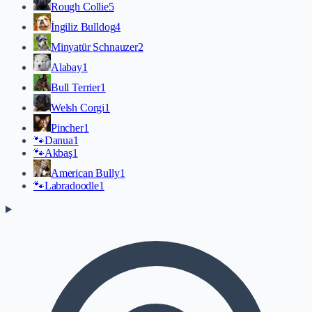
Rough Collie
5
İngiliz Bulldog
4
Minyatür Schnauzer
2
Alabay
1
Bull Terrier
1
Welsh Corgi
1
Pincher
1
🐾
Danua
1
🐾
Akbaş
1
American Bully
1
🐾
Labradoodle
1