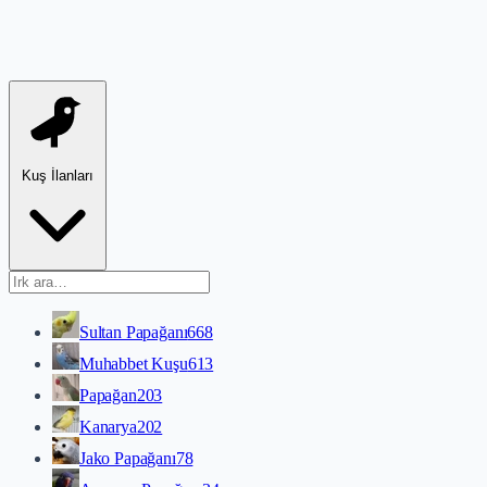
Kuş İlanları
Sultan Papağanı
668
Muhabbet Kuşu
613
Papağan
203
Kanarya
202
Jako Papağanı
78