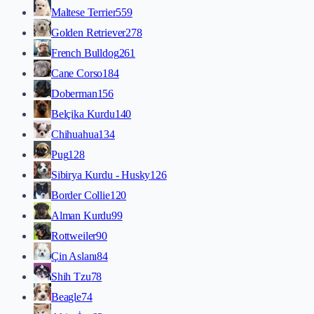
Maltese Terrier
559
Golden Retriever
278
French Bulldog
261
Cane Corso
184
Doberman
156
Belçika Kurdu
140
Chihuahua
134
Pug
128
Sibirya Kurdu - Husky
126
Border Collie
120
Alman Kurdu
99
Rottweiler
90
Çin Aslanı
84
Shih Tzu
78
Beagle
74