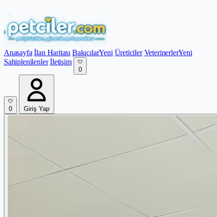
Anasayfa
İlan Haritası
Bakıcılar
Yeni
Üreticiler
Veterinerler
Yeni
Sahiplenilenler
İletişim
0
0
Giriş Yap