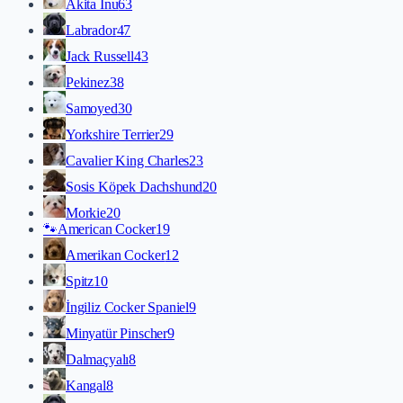
Akita İnu
63
Labrador
47
Jack Russell
43
Pekinez
38
Samoyed
30
Yorkshire Terrier
29
Cavalier King Charles
23
Sosis Köpek Dachshund
20
Morkie
20
🐾
American Cocker
19
Amerikan Cocker
12
Spitz
10
İngiliz Cocker Spaniel
9
Minyatür Pinscher
9
Dalmaçyalı
8
Kangal
8