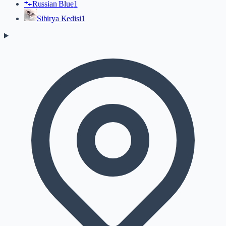
🐾
Russian Blue
1
Sibirya Kedisi
1