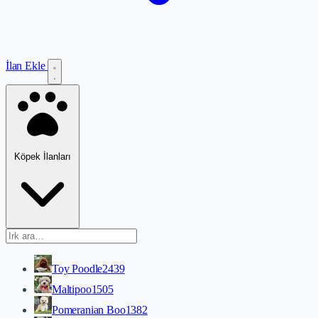
İlan Ekle
Köpek İlanları
Toy Poodle
2439
Maltipoo
1505
Pomeranian Boo
1382