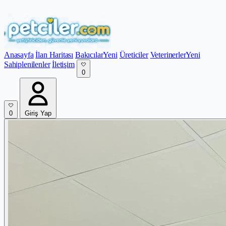
Anasayfa
İlan Haritası
Bakıcılar
Yeni
Üreticiler
Veterinerler
Yeni
Sahiplenilenler
İletişim
0
0
Giriş Yap