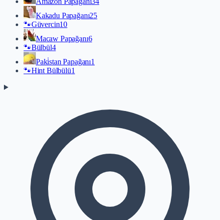
Amazon Papağanı
34
Kakadu Papağanı
25
🐾
Güvercin
10
Macaw Papağanı
6
🐾
Bülbül
4
Paki̇stan Papağanı
1
🐾
Hint Bülbülü
1