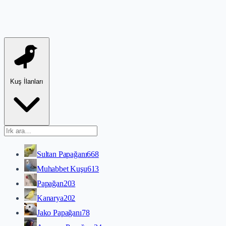
Kuş İlanları
Sultan Papağanı
668
Muhabbet Kuşu
613
Papağan
203
Kanarya
202
Jako Papağanı
78