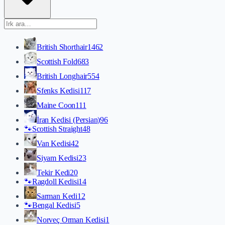
British Shorthair
1462
Scottish Fold
683
British Longhair
554
Sfenks Kedisi
117
Maine Coon
111
İran Kedisi (Persian)
96
🐾
Scottish Straight
48
Van Kedisi
42
Siyam Kedisi
23
Tekir Kedi
20
🐾
Ragdoll Kedisi
14
Sarman Kedi
12
🐾
Bengal Kedisi
5
Norveç Orman Kedisi
1