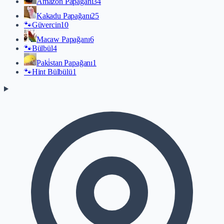
Amazon Papağanı
34
Kakadu Papağanı
25
🐾
Güvercin
10
Macaw Papağanı
6
🐾
Bülbül
4
Paki̇stan Papağanı
1
🐾
Hint Bülbülü
1