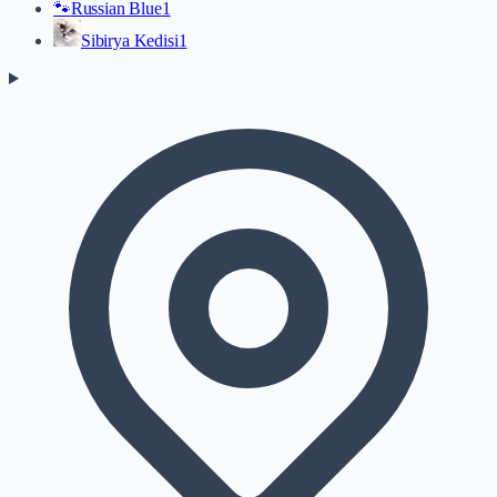
🐾
Russian Blue
1
Sibirya Kedisi
1