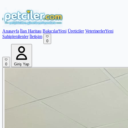
Anasayfa
İlan Haritası
Bakıcılar
Yeni
Üreticiler
Veterinerler
Yeni
Sahiplenilenler
İletişim
0
0
Giriş Yap