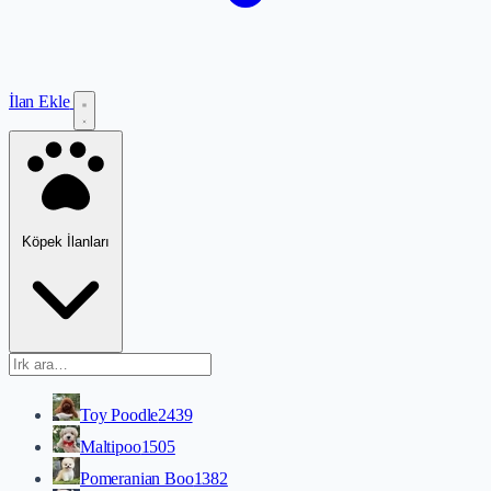
İlan Ekle
Köpek İlanları
Toy Poodle
2439
Maltipoo
1505
Pomeranian Boo
1382