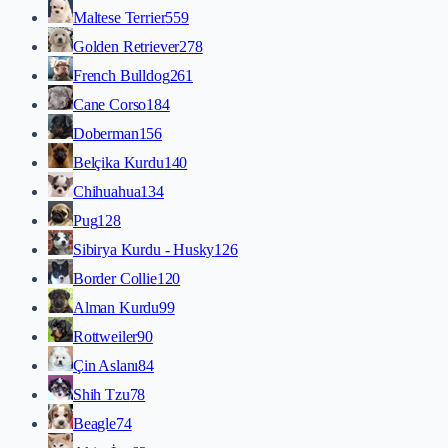
Maltese Terrier
559
Golden Retriever
278
French Bulldog
261
Cane Corso
184
Doberman
156
Belçika Kurdu
140
Chihuahua
134
Pug
128
Sibirya Kurdu - Husky
126
Border Collie
120
Alman Kurdu
99
Rottweiler
90
Çin Aslanı
84
Shih Tzu
78
Beagle
74