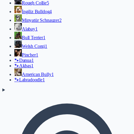
Rough Collie
5
İngiliz Bulldog
4
Minyatür Schnauzer
2
Alabay
1
Bull Terrier
1
Welsh Corgi
1
Pincher
1
🐾
Danua
1
🐾
Akbaş
1
American Bully
1
🐾
Labradoodle
1