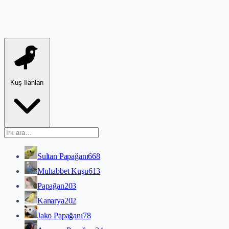
Kuş İlanları
Sultan Papağanı
668
Muhabbet Kuşu
613
Papağan
203
Kanarya
202
Jako Papağanı
78