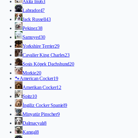
Akita İnu
63
Labrador
47
Jack Russell
43
Pekinez
38
Samoyed
30
Yorkshire Terrier
29
Cavalier King Charles
23
Sosis Köpek Dachshund
20
Morkie
20
🐾
American Cocker
19
Amerikan Cocker
12
Spitz
10
İngiliz Cocker Spaniel
9
Minyatür Pinscher
9
Dalmaçyalı
8
Kangal
8