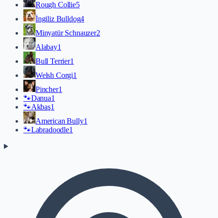
Rough Collie
5
İngiliz Bulldog
4
Minyatür Schnauzer
2
Alabay
1
Bull Terrier
1
Welsh Corgi
1
Pincher
1
🐾
Danua
1
🐾
Akbaş
1
American Bully
1
🐾
Labradoodle
1