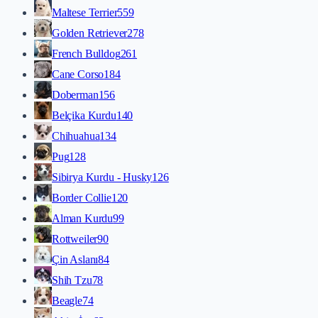
Maltese Terrier
559
Golden Retriever
278
French Bulldog
261
Cane Corso
184
Doberman
156
Belçika Kurdu
140
Chihuahua
134
Pug
128
Sibirya Kurdu - Husky
126
Border Collie
120
Alman Kurdu
99
Rottweiler
90
Çin Aslanı
84
Shih Tzu
78
Beagle
74