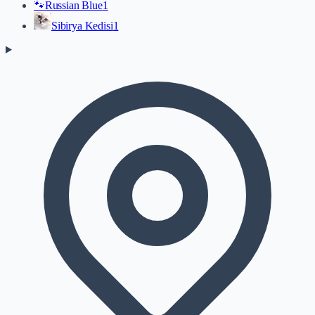
🐾
Russian Blue
1
Sibirya Kedisi
1