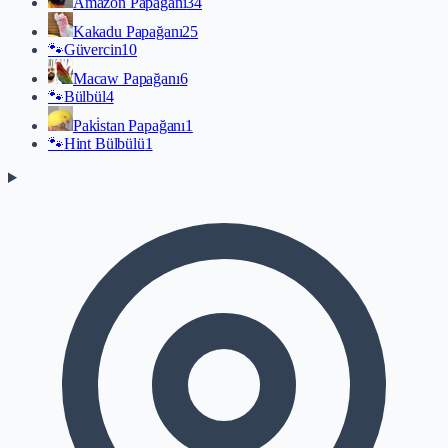
Amazon Papağanı
34
Kakadu Papağanı
25
🐾
Güvercin
10
Macaw Papağanı
6
🐾
Bülbül
4
Paki̇stan Papağanı
1
🐾
Hint Bülbülü
1