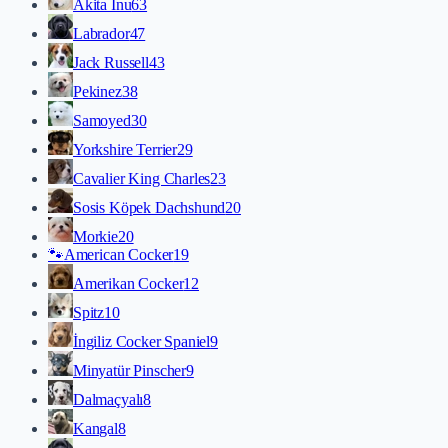
Akita İnu
63
Labrador
47
Jack Russell
43
Pekinez
38
Samoyed
30
Yorkshire Terrier
29
Cavalier King Charles
23
Sosis Köpek Dachshund
20
Morkie
20
🐾
American Cocker
19
Amerikan Cocker
12
Spitz
10
İngiliz Cocker Spaniel
9
Minyatür Pinscher
9
Dalmaçyalı
8
Kangal
8