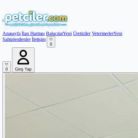
Anasayfa
İlan Haritası
Bakıcılar
Yeni
Üreticiler
Veterinerler
Yeni
Sahiplenilenler
İletişim
0
0
Giriş Yap