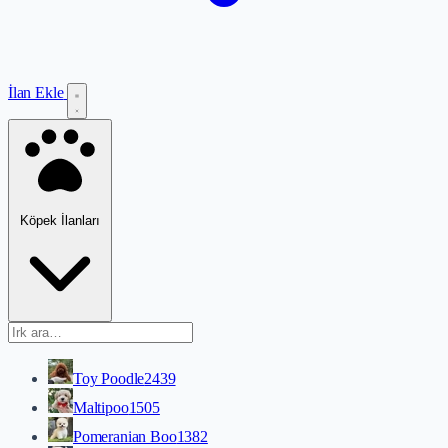
İlan Ekle
Köpek İlanları
Toy Poodle
2439
Maltipoo
1505
Pomeranian Boo
1382