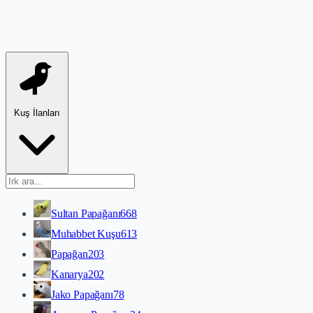
Kuş İlanları
Sultan Papağanı
668
Muhabbet Kuşu
613
Papağan
203
Kanarya
202
Jako Papağanı
78