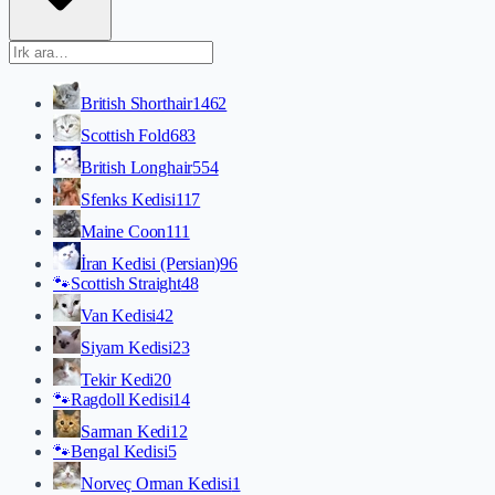
British Shorthair
1462
Scottish Fold
683
British Longhair
554
Sfenks Kedisi
117
Maine Coon
111
İran Kedisi (Persian)
96
🐾
Scottish Straight
48
Van Kedisi
42
Siyam Kedisi
23
Tekir Kedi
20
🐾
Ragdoll Kedisi
14
Sarman Kedi
12
🐾
Bengal Kedisi
5
Norveç Orman Kedisi
1