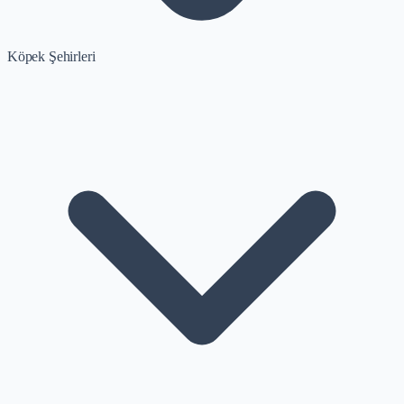
Köpek Şehirleri