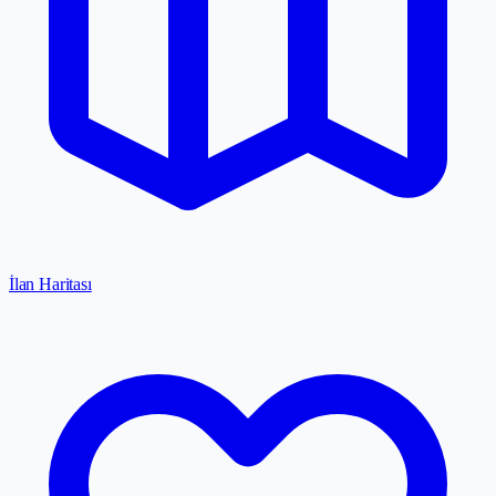
İlan Haritası