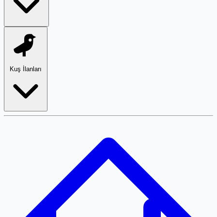
Kuş İlanları