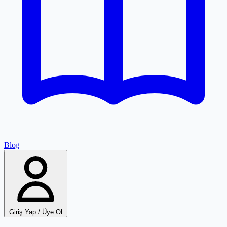
Blog
Giriş Yap / Üye Ol