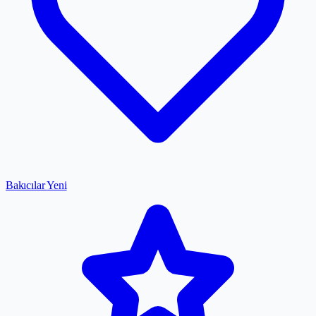
Bakıcılar
Yeni