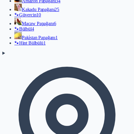
Amazon Papağanı
34
Kakadu Papağanı
25
🐾
Güvercin
10
Macaw Papağanı
6
🐾
Bülbül
4
Paki̇stan Papağanı
1
🐾
Hint Bülbülü
1