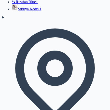
🐾
Russian Blue
1
Sibirya Kedisi
1