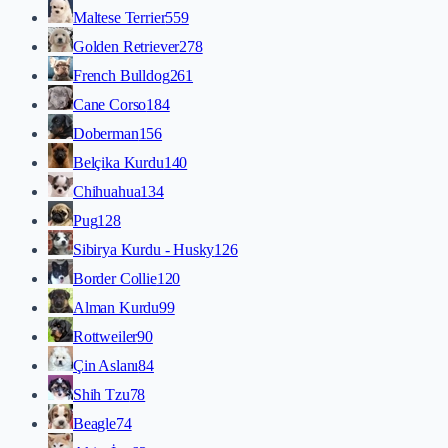
Maltese Terrier
559
Golden Retriever
278
French Bulldog
261
Cane Corso
184
Doberman
156
Belçika Kurdu
140
Chihuahua
134
Pug
128
Sibirya Kurdu - Husky
126
Border Collie
120
Alman Kurdu
99
Rottweiler
90
Çin Aslanı
84
Shih Tzu
78
Beagle
74