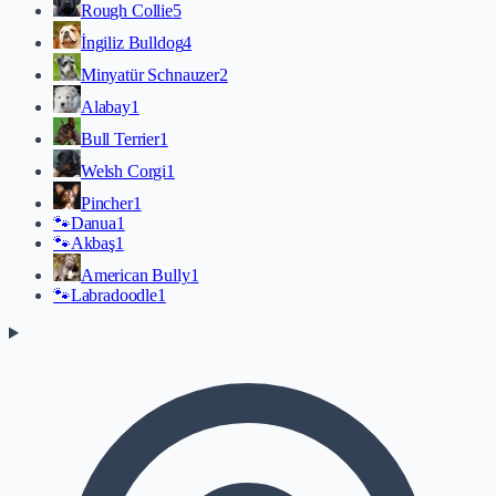
Rough Collie
5
İngiliz Bulldog
4
Minyatür Schnauzer
2
Alabay
1
Bull Terrier
1
Welsh Corgi
1
Pincher
1
🐾
Danua
1
🐾
Akbaş
1
American Bully
1
🐾
Labradoodle
1