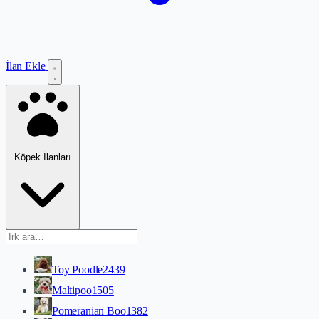
İlan Ekle
Köpek İlanları
Toy Poodle
2439
Maltipoo
1505
Pomeranian Boo
1382