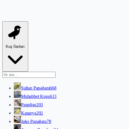
Kuş İlanları
Sultan Papağanı
668
Muhabbet Kuşu
613
Papağan
203
Kanarya
202
Jako Papağanı
78