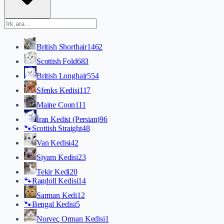
British Shorthair
1462
Scottish Fold
683
British Longhair
554
Sfenks Kedisi
117
Maine Coon
111
İran Kedisi (Persian)
96
🐾
Scottish Straight
48
Van Kedisi
42
Siyam Kedisi
23
Tekir Kedi
20
🐾
Ragdoll Kedisi
14
Sarman Kedi
12
🐾
Bengal Kedisi
5
Norveç Orman Kedisi
1