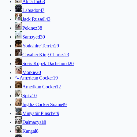
Akita İnu
63
Labrador
47
Jack Russell
43
Pekinez
38
Samoyed
30
Yorkshire Terrier
29
Cavalier King Charles
23
Sosis Köpek Dachshund
20
Morkie
20
🐾
American Cocker
19
Amerikan Cocker
12
Spitz
10
İngiliz Cocker Spaniel
9
Minyatür Pinscher
9
Dalmaçyalı
8
Kangal
8