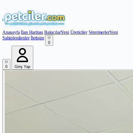
Anasayfa
İlan Haritası
Bakıcılar
Yeni
Üreticiler
Veterinerler
Yeni
Sahiplenilenler
İletişim
0
0
Giriş Yap