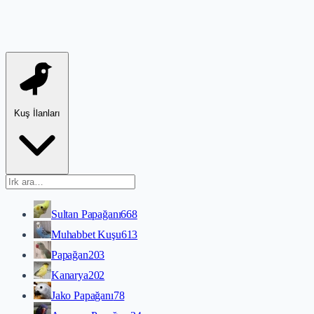
Kuş İlanları
Sultan Papağanı
668
Muhabbet Kuşu
613
Papağan
203
Kanarya
202
Jako Papağanı
78