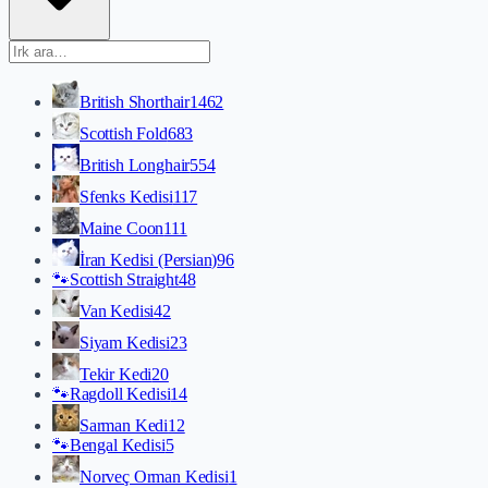
British Shorthair
1462
Scottish Fold
683
British Longhair
554
Sfenks Kedisi
117
Maine Coon
111
İran Kedisi (Persian)
96
🐾
Scottish Straight
48
Van Kedisi
42
Siyam Kedisi
23
Tekir Kedi
20
🐾
Ragdoll Kedisi
14
Sarman Kedi
12
🐾
Bengal Kedisi
5
Norveç Orman Kedisi
1