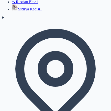
🐾
Russian Blue
1
Sibirya Kedisi
1