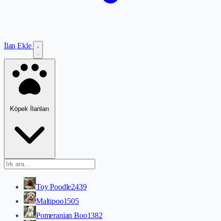
İlan Ekle
Köpek İlanları
Toy Poodle
2439
Maltipoo
1505
Pomeranian Boo
1382