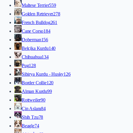
Maltese Terrier
559
Golden Retriever
278
French Bulldog
261
Cane Corso
184
Doberman
156
Belçika Kurdu
140
Chihuahua
134
Pug
128
Sibirya Kurdu - Husky
126
Border Collie
120
Alman Kurdu
99
Rottweiler
90
Çin Aslanı
84
Shih Tzu
78
Beagle
74