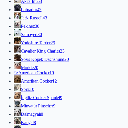
Akita İnu
63
Labrador
47
Jack Russell
43
Pekinez
38
Samoyed
30
Yorkshire Terrier
29
Cavalier King Charles
23
Sosis Köpek Dachshund
20
Morkie
20
🐾
American Cocker
19
Amerikan Cocker
12
Spitz
10
İngiliz Cocker Spaniel
9
Minyatür Pinscher
9
Dalmaçyalı
8
Kangal
8