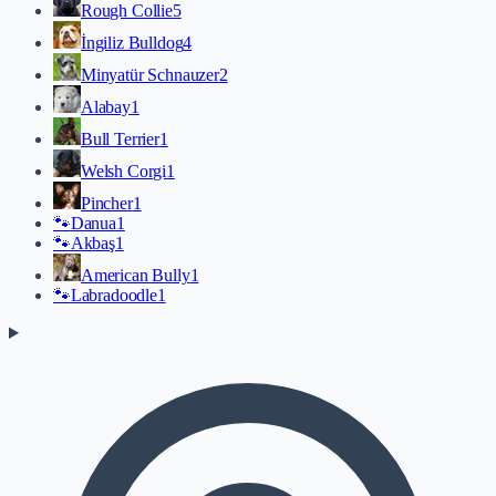
Rough Collie
5
İngiliz Bulldog
4
Minyatür Schnauzer
2
Alabay
1
Bull Terrier
1
Welsh Corgi
1
Pincher
1
🐾
Danua
1
🐾
Akbaş
1
American Bully
1
🐾
Labradoodle
1