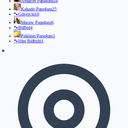
Amazon Papağanı
34
Kakadu Papağanı
25
🐾
Güvercin
10
Macaw Papağanı
6
🐾
Bülbül
4
Paki̇stan Papağanı
1
🐾
Hint Bülbülü
1