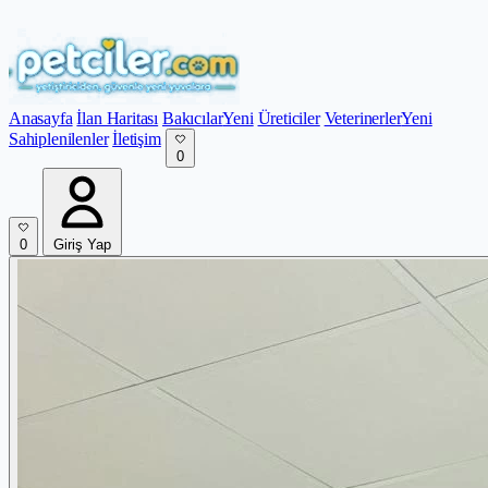
Anasayfa
İlan Haritası
Bakıcılar
Yeni
Üreticiler
Veterinerler
Yeni
Sahiplenilenler
İletişim
0
0
Giriş Yap