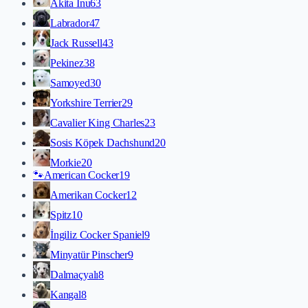
Akita İnu
63
Labrador
47
Jack Russell
43
Pekinez
38
Samoyed
30
Yorkshire Terrier
29
Cavalier King Charles
23
Sosis Köpek Dachshund
20
Morkie
20
🐾
American Cocker
19
Amerikan Cocker
12
Spitz
10
İngiliz Cocker Spaniel
9
Minyatür Pinscher
9
Dalmaçyalı
8
Kangal
8