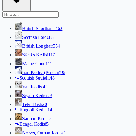
British Shorthair
1462
Scottish Fold
683
British Longhair
554
Sfenks Kedisi
117
Maine Coon
111
İran Kedisi (Persian)
96
🐾
Scottish Straight
48
Van Kedisi
42
Siyam Kedisi
23
Tekir Kedi
20
🐾
Ragdoll Kedisi
14
Sarman Kedi
12
🐾
Bengal Kedisi
5
Norveç Orman Kedisi
1