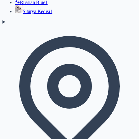
🐾
Russian Blue
1
Sibirya Kedisi
1