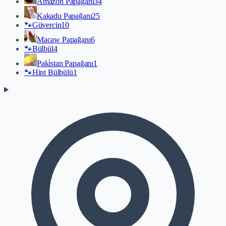
Amazon Papağanı
34
Kakadu Papağanı
25
🐾
Güvercin
10
Macaw Papağanı
6
🐾
Bülbül
4
Paki̇stan Papağanı
1
🐾
Hint Bülbülü
1