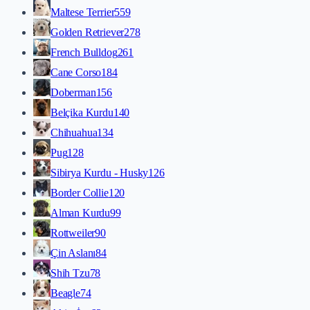
Maltese Terrier
559
Golden Retriever
278
French Bulldog
261
Cane Corso
184
Doberman
156
Belçika Kurdu
140
Chihuahua
134
Pug
128
Sibirya Kurdu - Husky
126
Border Collie
120
Alman Kurdu
99
Rottweiler
90
Çin Aslanı
84
Shih Tzu
78
Beagle
74