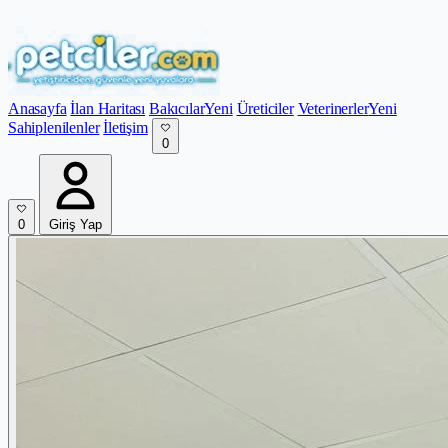
Anasayfa
İlan Haritası
Bakıcılar
Yeni
Üreticiler
Veterinerler
Yeni
Sahiplenilenler
İletişim
0
0
Giriş Yap