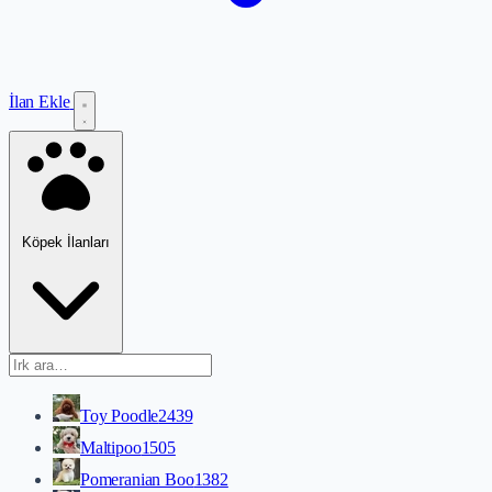
İlan Ekle
Köpek İlanları
Toy Poodle
2439
Maltipoo
1505
Pomeranian Boo
1382