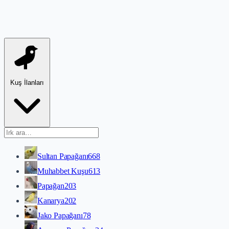
Kuş İlanları
Sultan Papağanı
668
Muhabbet Kuşu
613
Papağan
203
Kanarya
202
Jako Papağanı
78