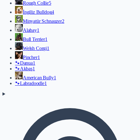
Rough Collie
5
İngiliz Bulldog
4
Minyatür Schnauzer
2
Alabay
1
Bull Terrier
1
Welsh Corgi
1
Pincher
1
🐾
Danua
1
🐾
Akbaş
1
American Bully
1
🐾
Labradoodle
1