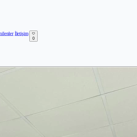
nilenler
İletişim
0