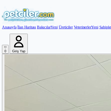
Anasayfa
İlan Haritası
Bakıcılar
Yeni
Üreticiler
Veterinerler
Yeni
Sahiple
0
Giriş Yap