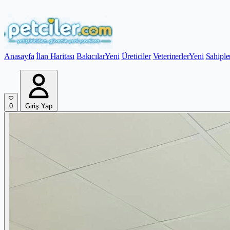
Anasayfa
İlan Haritası
Bakıcılar
Yeni
Üreticiler
Veterinerler
Yeni
Sahiple
0
Giriş Yap