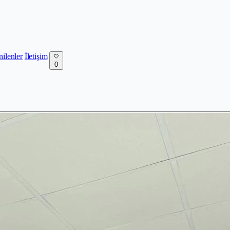
nilenler
İletişim
0