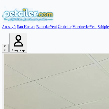
Anasayfa
İlan Haritası
Bakıcılar
Yeni
Üreticiler
Veterinerler
Yeni
Sahiple
0
Giriş Yap