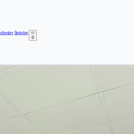
nilenler
İletişim
0