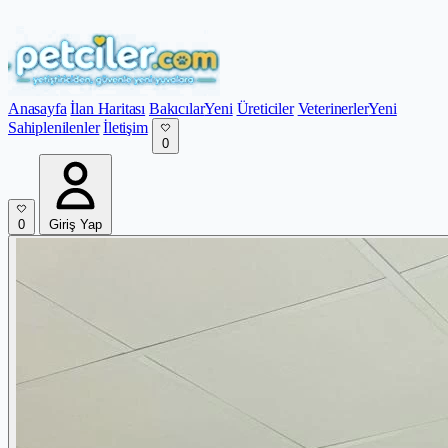
Anasayfa
İlan Haritası
Bakıcılar
Yeni
Üreticiler
Veterinerler
Yeni
Sahiplenilenler
İletişim
0
0
Giriş Yap