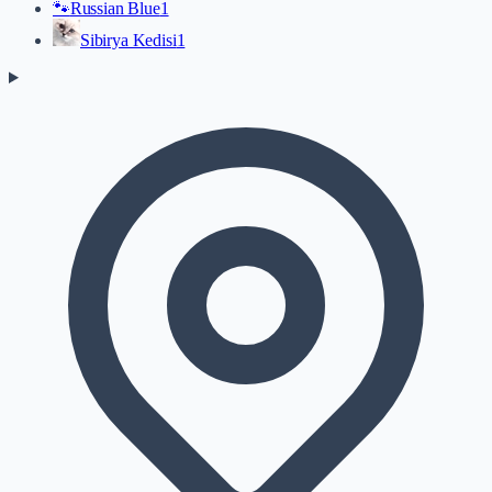
🐾
Russian Blue
1
Sibirya Kedisi
1