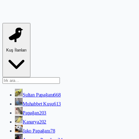
Kuş İlanları
Sultan Papağanı
668
Muhabbet Kuşu
613
Papağan
203
Kanarya
202
Jako Papağanı
78