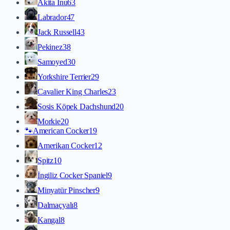
Akita İnu
63
Labrador
47
Jack Russell
43
Pekinez
38
Samoyed
30
Yorkshire Terrier
29
Cavalier King Charles
23
Sosis Köpek Dachshund
20
Morkie
20
🐾
American Cocker
19
Amerikan Cocker
12
Spitz
10
İngiliz Cocker Spaniel
9
Minyatür Pinscher
9
Dalmaçyalı
8
Kangal
8