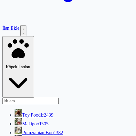
İlan Ekle
Köpek İlanları
Toy Poodle
2439
Maltipoo
1505
Pomeranian Boo
1382