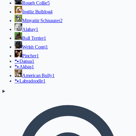
Rough Collie
5
İngiliz Bulldog
4
Minyatür Schnauzer
2
Alabay
1
Bull Terrier
1
Welsh Corgi
1
Pincher
1
🐾
Danua
1
🐾
Akbaş
1
American Bully
1
🐾
Labradoodle
1