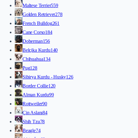
Maltese Terrier
559
Golden Retriever
278
French Bulldog
261
Cane Corso
184
Doberman
156
Belçika Kurdu
140
Chihuahua
134
Pug
128
Sibirya Kurdu - Husky
126
Border Collie
120
Alman Kurdu
99
Rottweiler
90
Çin Aslanı
84
Shih Tzu
78
Beagle
74