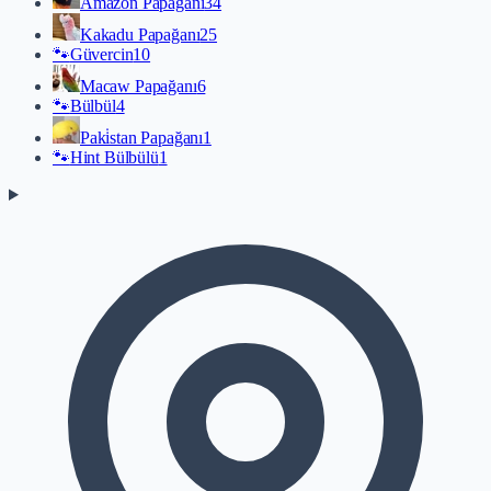
Amazon Papağanı
34
Kakadu Papağanı
25
🐾
Güvercin
10
Macaw Papağanı
6
🐾
Bülbül
4
Paki̇stan Papağanı
1
🐾
Hint Bülbülü
1