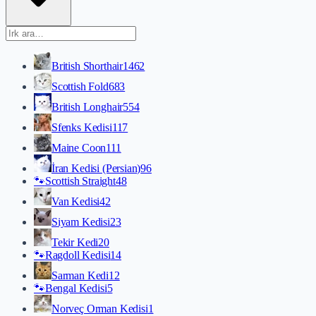
British Shorthair
1462
Scottish Fold
683
British Longhair
554
Sfenks Kedisi
117
Maine Coon
111
İran Kedisi (Persian)
96
🐾
Scottish Straight
48
Van Kedisi
42
Siyam Kedisi
23
Tekir Kedi
20
🐾
Ragdoll Kedisi
14
Sarman Kedi
12
🐾
Bengal Kedisi
5
Norveç Orman Kedisi
1