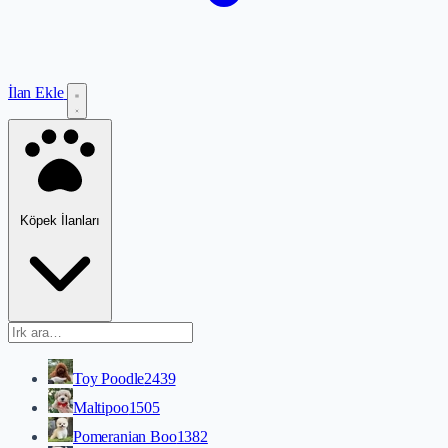
İlan Ekle
Köpek İlanları
Toy Poodle
2439
Maltipoo
1505
Pomeranian Boo
1382