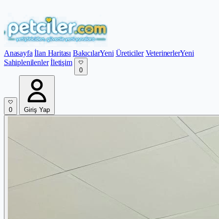
Anasayfa
İlan Haritası
Bakıcılar
Yeni
Üreticiler
Veterinerler
Yeni
Sahiplenilenler
İletişim
0
0
Giriş Yap