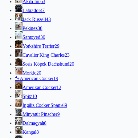
Akita İnu
63
Labrador
47
Jack Russell
43
Pekinez
38
Samoyed
30
Yorkshire Terrier
29
Cavalier King Charles
23
Sosis Köpek Dachshund
20
Morkie
20
🐾
American Cocker
19
Amerikan Cocker
12
Spitz
10
İngiliz Cocker Spaniel
9
Minyatür Pinscher
9
Dalmaçyalı
8
Kangal
8