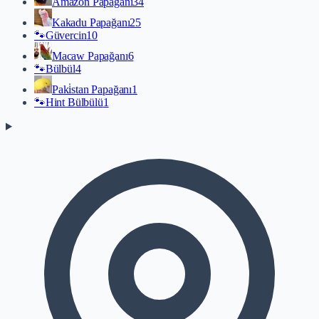
Amazon Papağanı
34
Kakadu Papağanı
25
🐾
Güvercin
10
Macaw Papağanı
6
🐾
Bülbül
4
Paki̇stan Papağanı
1
🐾
Hint Bülbülü
1