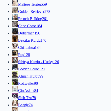
Maltese Terrier
559
Golden Retriever
278
French Bulldog
261
Cane Corso
184
Doberman
156
Belçika Kurdu
140
Chihuahua
134
Pug
128
Sibirya Kurdu - Husky
126
Border Collie
120
Alman Kurdu
99
Rottweiler
90
Çin Aslanı
84
Shih Tzu
78
Beagle
74