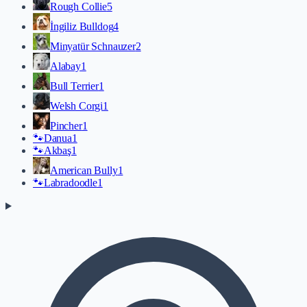
Rough Collie
5
İngiliz Bulldog
4
Minyatür Schnauzer
2
Alabay
1
Bull Terrier
1
Welsh Corgi
1
Pincher
1
🐾
Danua
1
🐾
Akbaş
1
American Bully
1
🐾
Labradoodle
1