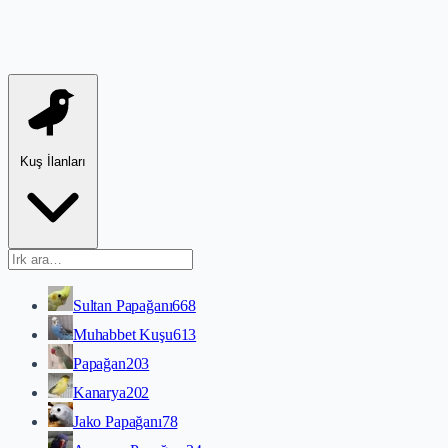
Kuş İlanları
Sultan Papağanı
668
Muhabbet Kuşu
613
Papağan
203
Kanarya
202
Jako Papağanı
78