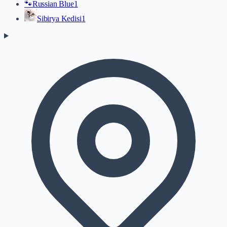
🐾
Russian Blue
1
Sibirya Kedisi
1