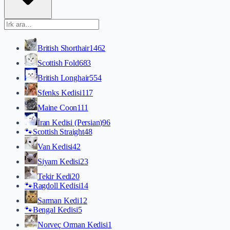
British Shorthair
1462
Scottish Fold
683
British Longhair
554
Sfenks Kedisi
117
Maine Coon
111
İran Kedisi (Persian)
96
🐾
Scottish Straight
48
Van Kedisi
42
Siyam Kedisi
23
Tekir Kedi
20
🐾
Ragdoll Kedisi
14
Sarman Kedi
12
🐾
Bengal Kedisi
5
Norveç Orman Kedisi
1