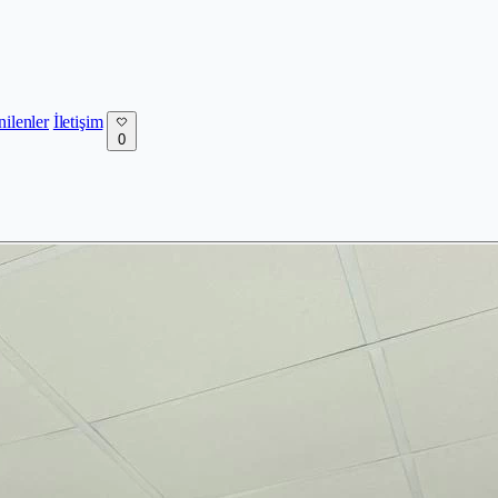
nilenler
İletişim
0