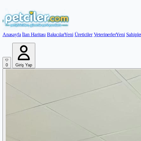
Anasayfa
İlan Haritası
Bakıcılar
Yeni
Üreticiler
Veterinerler
Yeni
Sahiple
0
Giriş Yap