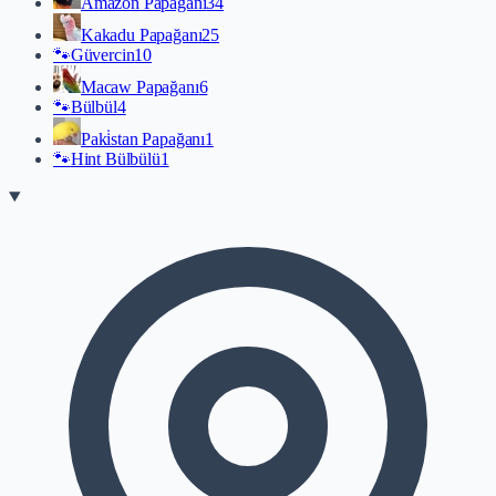
Amazon Papağanı
34
Kakadu Papağanı
25
🐾
Güvercin
10
Macaw Papağanı
6
🐾
Bülbül
4
Paki̇stan Papağanı
1
🐾
Hint Bülbülü
1