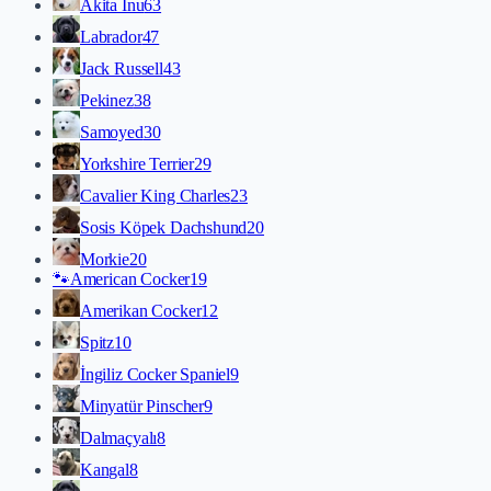
Akita İnu
63
Labrador
47
Jack Russell
43
Pekinez
38
Samoyed
30
Yorkshire Terrier
29
Cavalier King Charles
23
Sosis Köpek Dachshund
20
Morkie
20
🐾
American Cocker
19
Amerikan Cocker
12
Spitz
10
İngiliz Cocker Spaniel
9
Minyatür Pinscher
9
Dalmaçyalı
8
Kangal
8