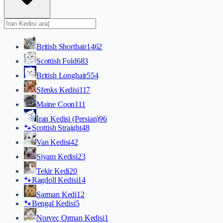
British Shorthair
1462
Scottish Fold
683
British Longhair
554
Sfenks Kedisi
117
Maine Coon
111
İran Kedisi (Persian)
96
🐾
Scottish Straight
48
Van Kedisi
42
Siyam Kedisi
23
Tekir Kedi
20
🐾
Ragdoll Kedisi
14
Sarman Kedi
12
🐾
Bengal Kedisi
5
Norveç Orman Kedisi
1