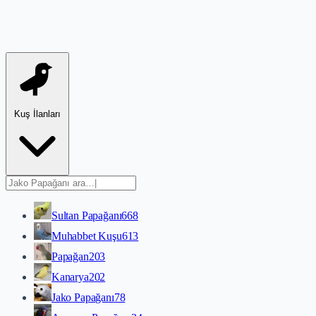
Kuş İlanları
Sultan Papağanı
668
Muhabbet Kuşu
613
Papağan
203
Kanarya
202
Jako Papağanı
78