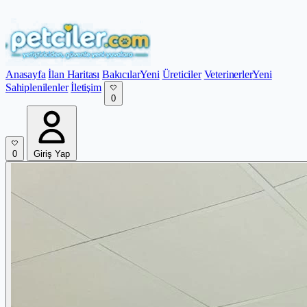
Anasayfa
İlan Haritası
Bakıcılar
Yeni
Üreticiler
Veterinerler
Yeni
Sahiplenilenler
İletişim
0
0
Giriş Yap