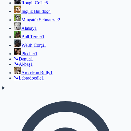
Rough Collie
5
İngiliz Bulldog
4
Minyatür Schnauzer
2
Alabay
1
Bull Terrier
1
Welsh Corgi
1
Pincher
1
🐾
Danua
1
🐾
Akbaş
1
American Bully
1
🐾
Labradoodle
1