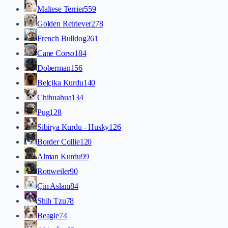
Maltese Terrier
559
Golden Retriever
278
French Bulldog
261
Cane Corso
184
Doberman
156
Belçika Kurdu
140
Chihuahua
134
Pug
128
Sibirya Kurdu - Husky
126
Border Collie
120
Alman Kurdu
99
Rottweiler
90
Çin Aslanı
84
Shih Tzu
78
Beagle
74