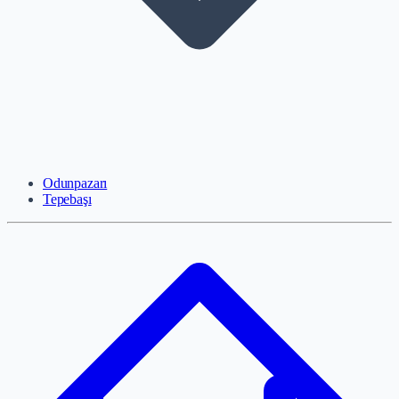
Odunpazarı
Tepebaşı