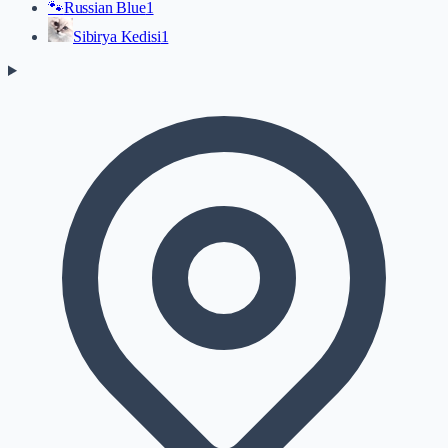
🐾
Russian Blue
1
Sibirya Kedisi
1