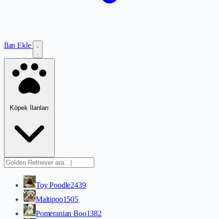
İlan Ekle
Köpek İlanları
Toy Poodle
2439
Maltipoo
1505
Pomeranian Boo
1382