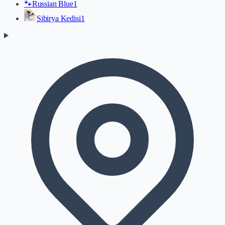
🐾
Russian Blue
1
Sibirya Kedisi
1