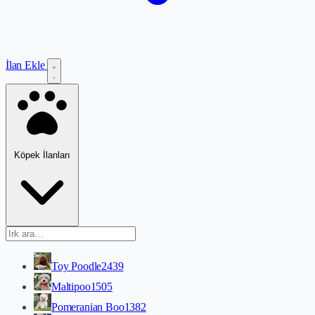
İlan Ekle
Köpek İlanları
Toy Poodle
2439
Maltipoo
1505
Pomeranian Boo
1382