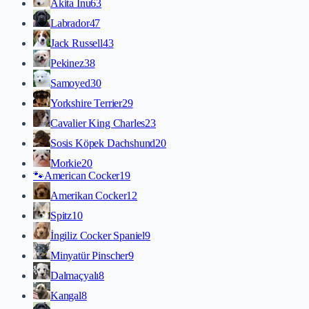
Akita İnu
63
Labrador
47
Jack Russell
43
Pekinez
38
Samoyed
30
Yorkshire Terrier
29
Cavalier King Charles
23
Sosis Köpek Dachshund
20
Morkie
20
🐾
American Cocker
19
Amerikan Cocker
12
Spitz
10
İngiliz Cocker Spaniel
9
Minyatür Pinscher
9
Dalmaçyalı
8
Kangal
8