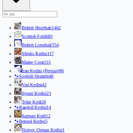
British Shorthair
1462
Scottish Fold
683
British Longhair
554
Sfenks Kedisi
117
Maine Coon
111
İran Kedisi (Persian)
96
🐾
Scottish Straight
48
Van Kedisi
42
Siyam Kedisi
23
Tekir Kedi
20
🐾
Ragdoll Kedisi
14
Sarman Kedi
12
🐾
Bengal Kedisi
5
Norveç Orman Kedisi
1