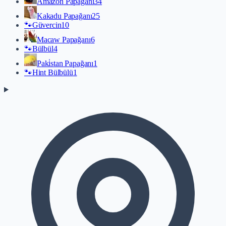
Amazon Papağanı
34
Kakadu Papağanı
25
🐾
Güvercin
10
Macaw Papağanı
6
🐾
Bülbül
4
Paki̇stan Papağanı
1
🐾
Hint Bülbülü
1