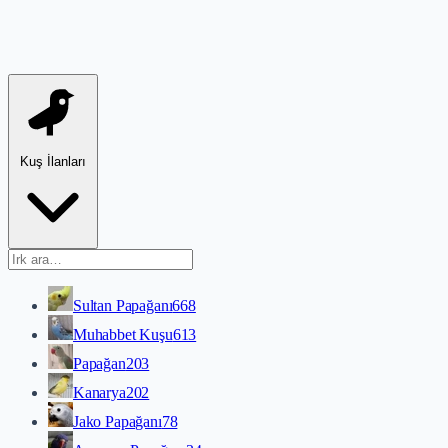
Kuş İlanları
Sultan Papağanı
668
Muhabbet Kuşu
613
Papağan
203
Kanarya
202
Jako Papağanı
78