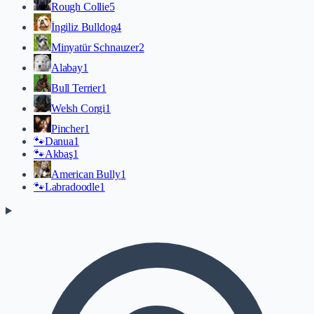
Rough Collie
5
İngiliz Bulldog
4
Minyatür Schnauzer
2
Alabay
1
Bull Terrier
1
Welsh Corgi
1
Pincher
1
🐾
Danua
1
🐾
Akbaş
1
American Bully
1
🐾
Labradoodle
1