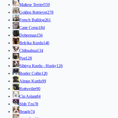
Maltese Terrier
559
Golden Retriever
278
French Bulldog
261
Cane Corso
184
Doberman
156
Belçika Kurdu
140
Chihuahua
134
Pug
128
Sibirya Kurdu - Husky
126
Border Collie
120
Alman Kurdu
99
Rottweiler
90
Çin Aslanı
84
Shih Tzu
78
Beagle
74