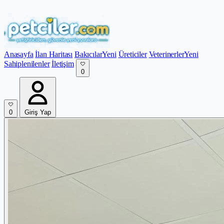
Anasayfa
İlan Haritası
Bakıcılar
Yeni
Üreticiler
Veterinerler
Yeni
Sahiplenilenler
İletişim
0
0
Giriş Yap