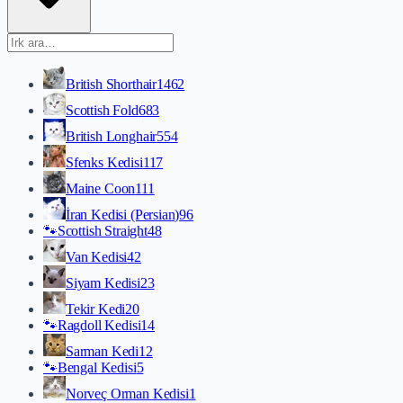
British Shorthair
1462
Scottish Fold
683
British Longhair
554
Sfenks Kedisi
117
Maine Coon
111
İran Kedisi (Persian)
96
🐾
Scottish Straight
48
Van Kedisi
42
Siyam Kedisi
23
Tekir Kedi
20
🐾
Ragdoll Kedisi
14
Sarman Kedi
12
🐾
Bengal Kedisi
5
Norveç Orman Kedisi
1