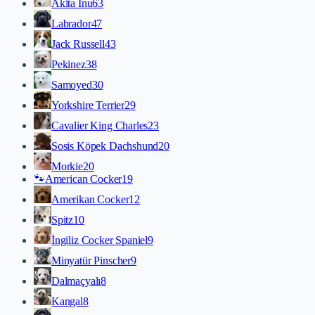
Akita İnu
63
Labrador
47
Jack Russell
43
Pekinez
38
Samoyed
30
Yorkshire Terrier
29
Cavalier King Charles
23
Sosis Köpek Dachshund
20
Morkie
20
🐾
American Cocker
19
Amerikan Cocker
12
Spitz
10
İngiliz Cocker Spaniel
9
Minyatür Pinscher
9
Dalmaçyalı
8
Kangal
8