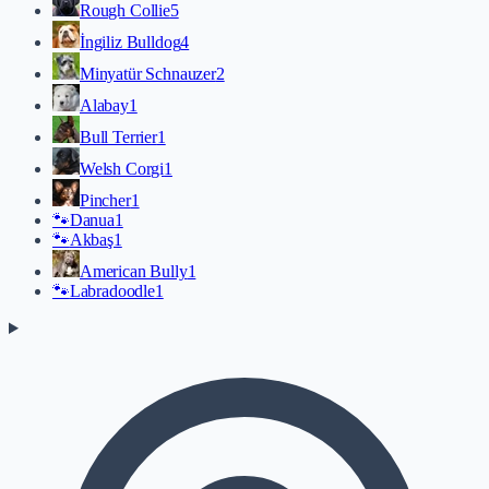
Rough Collie
5
İngiliz Bulldog
4
Minyatür Schnauzer
2
Alabay
1
Bull Terrier
1
Welsh Corgi
1
Pincher
1
🐾
Danua
1
🐾
Akbaş
1
American Bully
1
🐾
Labradoodle
1