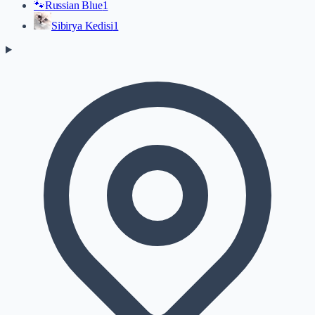
🐾
Russian Blue
1
Sibirya Kedisi
1