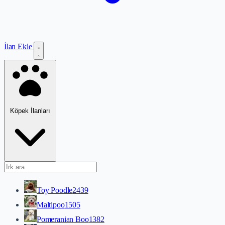
İlan Ekle
Köpek İlanları
Toy Poodle
2439
Maltipoo
1505
Pomeranian Boo
1382