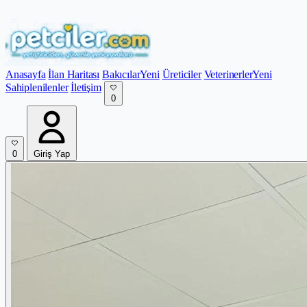
Anasayfa
İlan Haritası
Bakıcılar
Yeni
Üreticiler
Veterinerler
Yeni
Sahiplenilenler
İletişim
0
0
Giriş Yap