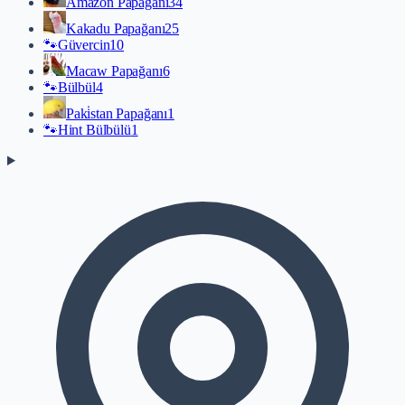
Amazon Papağanı
34
Kakadu Papağanı
25
🐾
Güvercin
10
Macaw Papağanı
6
🐾
Bülbül
4
Paki̇stan Papağanı
1
🐾
Hint Bülbülü
1