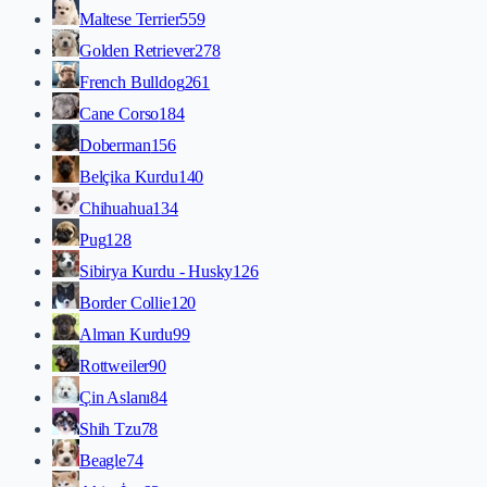
Maltese Terrier
559
Golden Retriever
278
French Bulldog
261
Cane Corso
184
Doberman
156
Belçika Kurdu
140
Chihuahua
134
Pug
128
Sibirya Kurdu - Husky
126
Border Collie
120
Alman Kurdu
99
Rottweiler
90
Çin Aslanı
84
Shih Tzu
78
Beagle
74