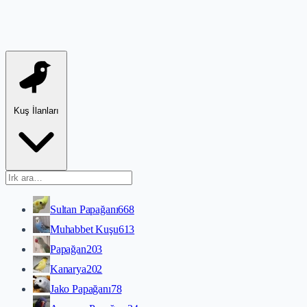
Kuş İlanları
Sultan Papağanı
668
Muhabbet Kuşu
613
Papağan
203
Kanarya
202
Jako Papağanı
78