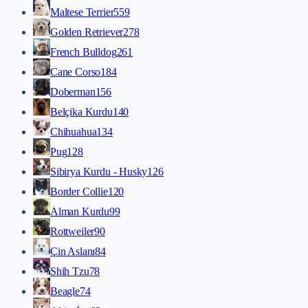
Maltese Terrier
559
Golden Retriever
278
French Bulldog
261
Cane Corso
184
Doberman
156
Belçika Kurdu
140
Chihuahua
134
Pug
128
Sibirya Kurdu - Husky
126
Border Collie
120
Alman Kurdu
99
Rottweiler
90
Çin Aslanı
84
Shih Tzu
78
Beagle
74