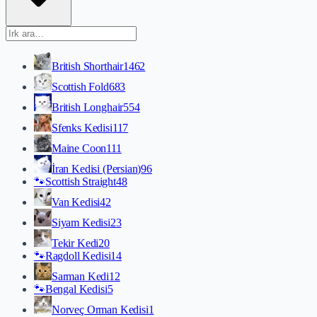
British Shorthair
1462
Scottish Fold
683
British Longhair
554
Sfenks Kedisi
117
Maine Coon
111
İran Kedisi (Persian)
96
🐾
Scottish Straight
48
Van Kedisi
42
Siyam Kedisi
23
Tekir Kedi
20
🐾
Ragdoll Kedisi
14
Sarman Kedi
12
🐾
Bengal Kedisi
5
Norveç Orman Kedisi
1