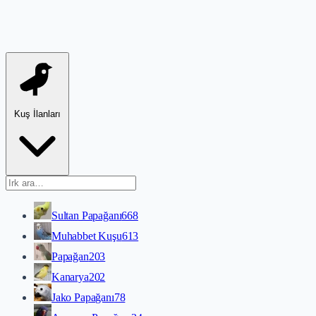
Kuş İlanları
Sultan Papağanı
668
Muhabbet Kuşu
613
Papağan
203
Kanarya
202
Jako Papağanı
78