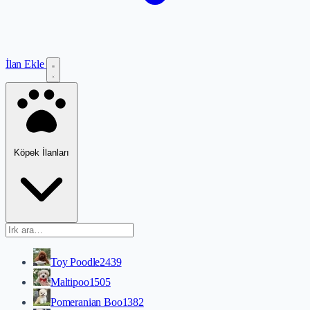
İlan Ekle
Köpek İlanları
Toy Poodle
2439
Maltipoo
1505
Pomeranian Boo
1382