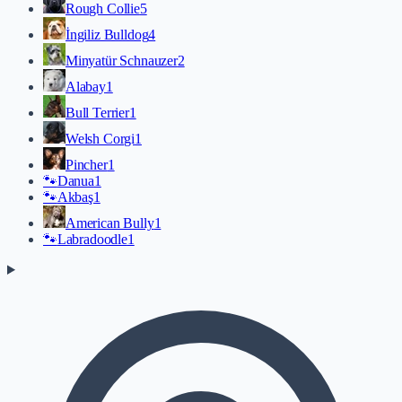
Rough Collie
5
İngiliz Bulldog
4
Minyatür Schnauzer
2
Alabay
1
Bull Terrier
1
Welsh Corgi
1
Pincher
1
🐾
Danua
1
🐾
Akbaş
1
American Bully
1
🐾
Labradoodle
1