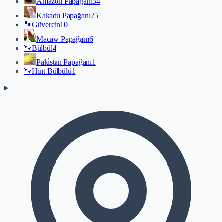
Amazon Papağanı
34
Kakadu Papağanı
25
🐾
Güvercin
10
Macaw Papağanı
6
🐾
Bülbül
4
Paki̇stan Papağanı
1
🐾
Hint Bülbülü
1