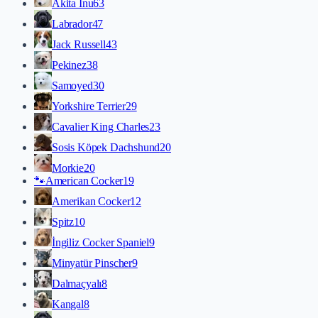
Akita İnu
63
Labrador
47
Jack Russell
43
Pekinez
38
Samoyed
30
Yorkshire Terrier
29
Cavalier King Charles
23
Sosis Köpek Dachshund
20
Morkie
20
🐾
American Cocker
19
Amerikan Cocker
12
Spitz
10
İngiliz Cocker Spaniel
9
Minyatür Pinscher
9
Dalmaçyalı
8
Kangal
8