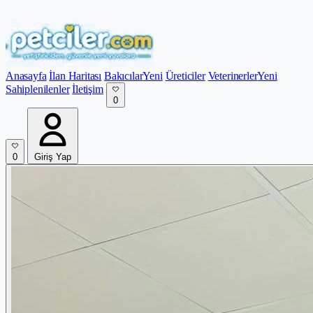
Anasayfa
İlan Haritası
Bakıcılar
Yeni
Üreticiler
Veterinerler
Yeni
Sahiplenilenler
İletişim
0
0
Giriş Yap