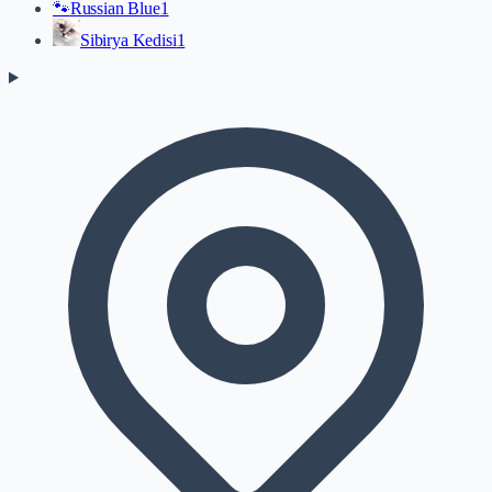
🐾
Russian Blue
1
Sibirya Kedisi
1