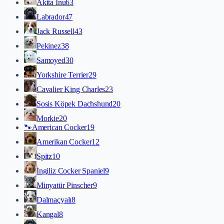
Akita İnu
63
Labrador
47
Jack Russell
43
Pekinez
38
Samoyed
30
Yorkshire Terrier
29
Cavalier King Charles
23
Sosis Köpek Dachshund
20
Morkie
20
🐾
American Cocker
19
Amerikan Cocker
12
Spitz
10
İngiliz Cocker Spaniel
9
Minyatür Pinscher
9
Dalmaçyalı
8
Kangal
8