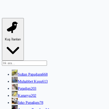
Kuş İlanları
Sultan Papağanı
668
Muhabbet Kuşu
613
Papağan
203
Kanarya
202
Jako Papağanı
78