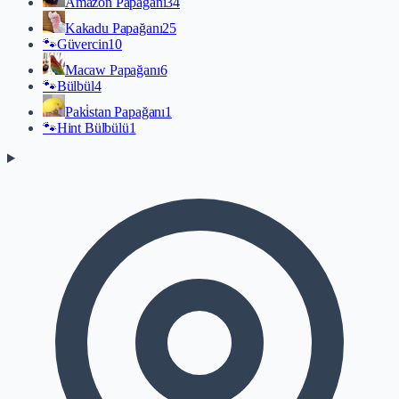
Amazon Papağanı
34
Kakadu Papağanı
25
🐾
Güvercin
10
Macaw Papağanı
6
🐾
Bülbül
4
Paki̇stan Papağanı
1
🐾
Hint Bülbülü
1