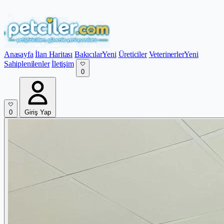
Anasayfa
İlan Haritası
Bakıcılar
Yeni
Üreticiler
Veterinerler
Yeni
Sahiplenilenler
İletişim
0
0
Giriş Yap