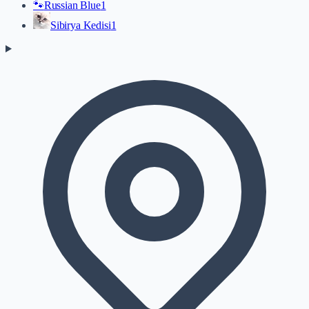
🐾
Russian Blue
1
Sibirya Kedisi
1