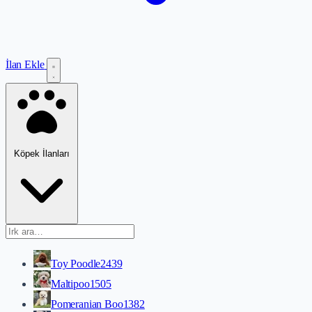
İlan Ekle
Köpek İlanları
Toy Poodle
2439
Maltipoo
1505
Pomeranian Boo
1382