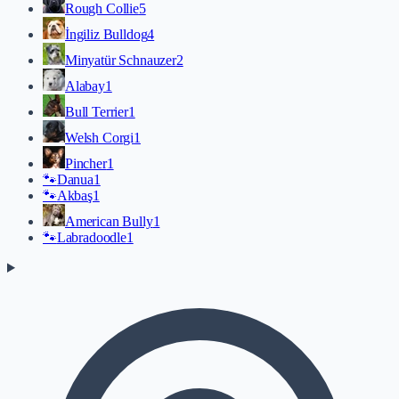
Rough Collie
5
İngiliz Bulldog
4
Minyatür Schnauzer
2
Alabay
1
Bull Terrier
1
Welsh Corgi
1
Pincher
1
🐾
Danua
1
🐾
Akbaş
1
American Bully
1
🐾
Labradoodle
1