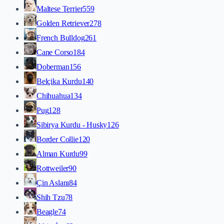
Maltese Terrier
559
Golden Retriever
278
French Bulldog
261
Cane Corso
184
Doberman
156
Belçika Kurdu
140
Chihuahua
134
Pug
128
Sibirya Kurdu - Husky
126
Border Collie
120
Alman Kurdu
99
Rottweiler
90
Çin Aslanı
84
Shih Tzu
78
Beagle
74