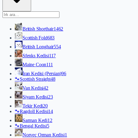
British Shorthair
1462
Scottish Fold
683
British Longhair
554
Sfenks Kedisi
117
Maine Coon
111
İran Kedisi (Persian)
96
🐾
Scottish Straight
48
Van Kedisi
42
Siyam Kedisi
23
Tekir Kedi
20
🐾
Ragdoll Kedisi
14
Sarman Kedi
12
🐾
Bengal Kedisi
5
Norveç Orman Kedisi
1