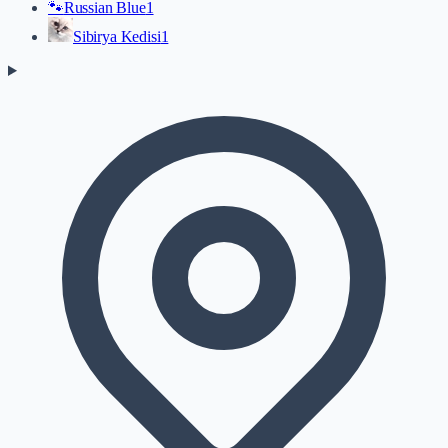
🐾
Russian Blue
1
Sibirya Kedisi
1