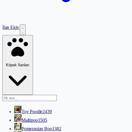
İlan Ekle
Köpek İlanları
Toy Poodle
2439
Maltipoo
1505
Pomeranian Boo
1382