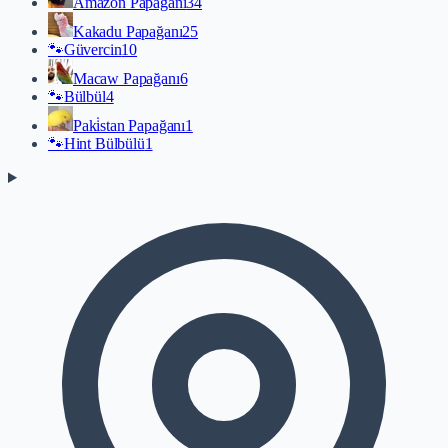
Amazon Papağanı
34
Kakadu Papağanı
25
🐾
Güvercin
10
Macaw Papağanı
6
🐾
Bülbül
4
Paki̇stan Papağanı
1
🐾
Hint Bülbülü
1