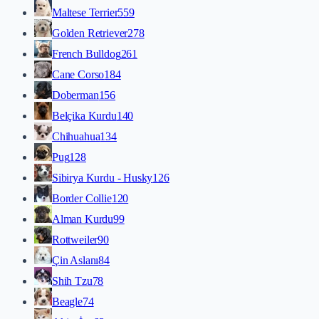
Maltese Terrier
559
Golden Retriever
278
French Bulldog
261
Cane Corso
184
Doberman
156
Belçika Kurdu
140
Chihuahua
134
Pug
128
Sibirya Kurdu - Husky
126
Border Collie
120
Alman Kurdu
99
Rottweiler
90
Çin Aslanı
84
Shih Tzu
78
Beagle
74