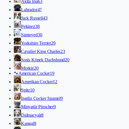
Akita İnu
63
Labrador
47
Jack Russell
43
Pekinez
38
Samoyed
30
Yorkshire Terrier
29
Cavalier King Charles
23
Sosis Köpek Dachshund
20
Morkie
20
🐾
American Cocker
19
Amerikan Cocker
12
Spitz
10
İngiliz Cocker Spaniel
9
Minyatür Pinscher
9
Dalmaçyalı
8
Kangal
8