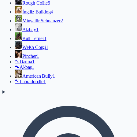
Rough Collie
5
İngiliz Bulldog
4
Minyatür Schnauzer
2
Alabay
1
Bull Terrier
1
Welsh Corgi
1
Pincher
1
🐾
Danua
1
🐾
Akbaş
1
American Bully
1
🐾
Labradoodle
1