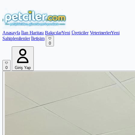
Anasayfa
İlan Haritası
Bakıcılar
Yeni
Üreticiler
Veterinerler
Yeni
Sahiplenilenler
İletişim
0
0
Giriş Yap