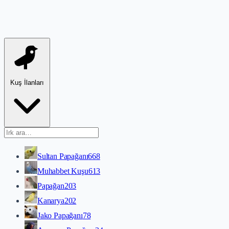
Kuş İlanları
Sultan Papağanı
668
Muhabbet Kuşu
613
Papağan
203
Kanarya
202
Jako Papağanı
78