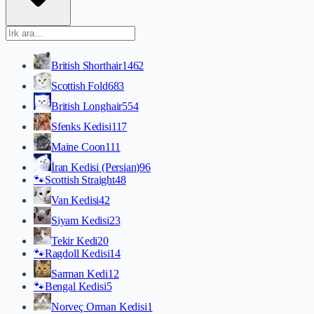
British Shorthair
1462
Scottish Fold
683
British Longhair
554
Sfenks Kedisi
117
Maine Coon
111
İran Kedisi (Persian)
96
🐾
Scottish Straight
48
Van Kedisi
42
Siyam Kedisi
23
Tekir Kedi
20
🐾
Ragdoll Kedisi
14
Sarman Kedi
12
🐾
Bengal Kedisi
5
Norveç Orman Kedisi
1