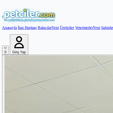
Anasayfa
İlan Haritası
Bakıcılar
Yeni
Üreticiler
Veterinerler
Yeni
Sahiple
0
Giriş Yap