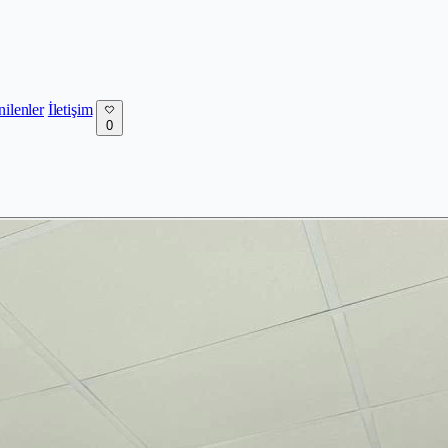
nilenler
İletişim
0