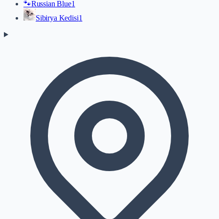
🐾
Russian Blue
1
Sibirya Kedisi
1