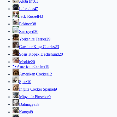
Akita İnu
63
Labrador
47
Jack Russell
43
Pekinez
38
Samoyed
30
Yorkshire Terrier
29
Cavalier King Charles
23
Sosis Köpek Dachshund
20
Morkie
20
🐾
American Cocker
19
Amerikan Cocker
12
Spitz
10
İngiliz Cocker Spaniel
9
Minyatür Pinscher
9
Dalmaçyalı
8
Kangal
8