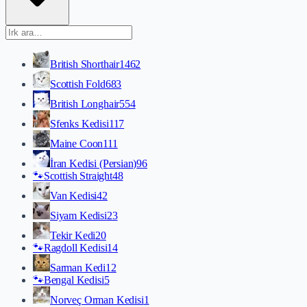
British Shorthair
1462
Scottish Fold
683
British Longhair
554
Sfenks Kedisi
117
Maine Coon
111
İran Kedisi (Persian)
96
🐾
Scottish Straight
48
Van Kedisi
42
Siyam Kedisi
23
Tekir Kedi
20
🐾
Ragdoll Kedisi
14
Sarman Kedi
12
🐾
Bengal Kedisi
5
Norveç Orman Kedisi
1