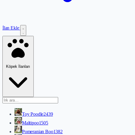
İlan Ekle
Köpek İlanları
Toy Poodle
2439
Maltipoo
1505
Pomeranian Boo
1382