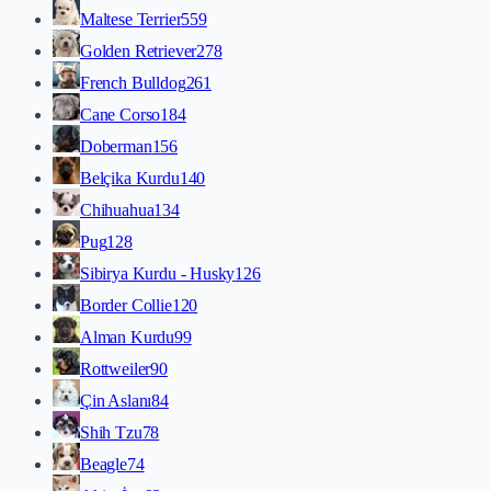
Maltese Terrier
559
Golden Retriever
278
French Bulldog
261
Cane Corso
184
Doberman
156
Belçika Kurdu
140
Chihuahua
134
Pug
128
Sibirya Kurdu - Husky
126
Border Collie
120
Alman Kurdu
99
Rottweiler
90
Çin Aslanı
84
Shih Tzu
78
Beagle
74