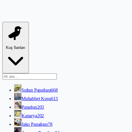
Kuş İlanları
Sultan Papağanı
668
Muhabbet Kuşu
613
Papağan
203
Kanarya
202
Jako Papağanı
78