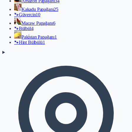
Amazon Papağanı
34
Kakadu Papağanı
25
🐾
Güvercin
10
Macaw Papağanı
6
🐾
Bülbül
4
Paki̇stan Papağanı
1
🐾
Hint Bülbülü
1