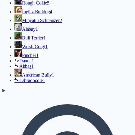
Rough Collie
5
İngiliz Bulldog
4
Minyatür Schnauzer
2
Alabay
1
Bull Terrier
1
Welsh Corgi
1
Pincher
1
🐾
Danua
1
🐾
Akbaş
1
American Bully
1
🐾
Labradoodle
1