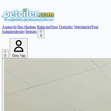
Anasayfa
İlan Haritası
Bakıcılar
Yeni
Üreticiler
Veterinerler
Yeni
Sahiplenilenler
İletişim
0
0
Giriş Yap