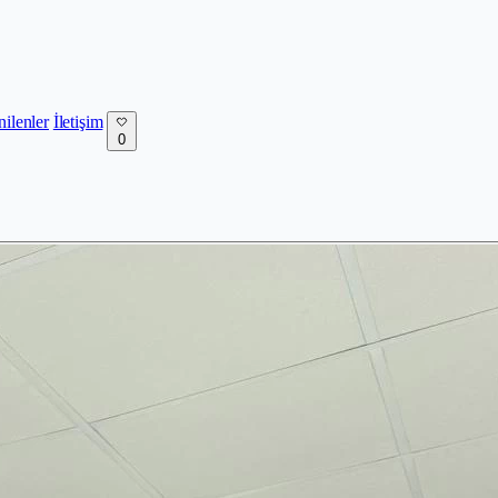
nilenler
İletişim
0