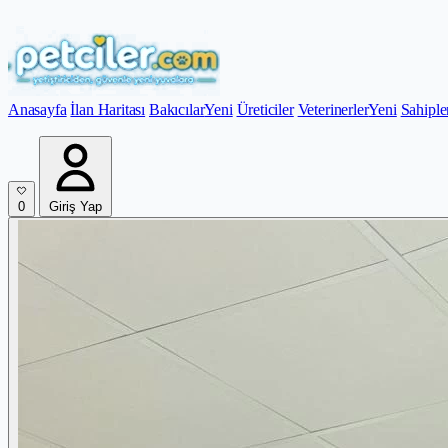
Anasayfa
İlan Haritası
Bakıcılar
Yeni
Üreticiler
Veterinerler
Yeni
Sahiple
0
Giriş Yap