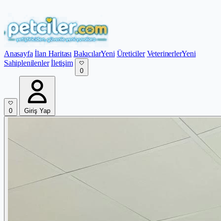
Anasayfa
İlan Haritası
Bakıcılar
Yeni
Üreticiler
Veterinerler
Yeni
Sahiplenilenler
İletişim
0
0
Giriş Yap