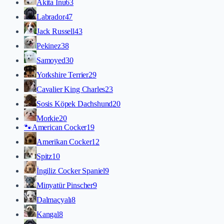
Akita İnu
63
Labrador
47
Jack Russell
43
Pekinez
38
Samoyed
30
Yorkshire Terrier
29
Cavalier King Charles
23
Sosis Köpek Dachshund
20
Morkie
20
🐾
American Cocker
19
Amerikan Cocker
12
Spitz
10
İngiliz Cocker Spaniel
9
Minyatür Pinscher
9
Dalmaçyalı
8
Kangal
8