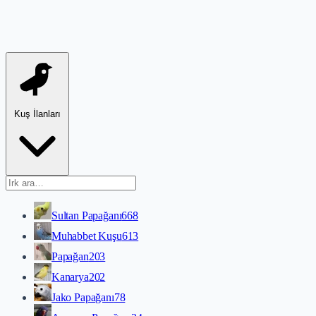
Kuş İlanları
Sultan Papağanı
668
Muhabbet Kuşu
613
Papağan
203
Kanarya
202
Jako Papağanı
78