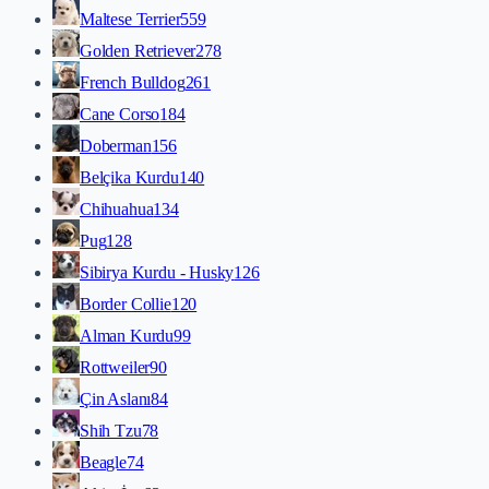
Maltese Terrier
559
Golden Retriever
278
French Bulldog
261
Cane Corso
184
Doberman
156
Belçika Kurdu
140
Chihuahua
134
Pug
128
Sibirya Kurdu - Husky
126
Border Collie
120
Alman Kurdu
99
Rottweiler
90
Çin Aslanı
84
Shih Tzu
78
Beagle
74