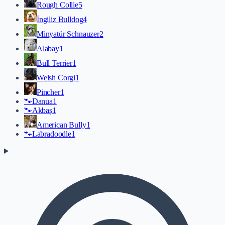
Rough Collie
5
İngiliz Bulldog
4
Minyatür Schnauzer
2
Alabay
1
Bull Terrier
1
Welsh Corgi
1
Pincher
1
🐾
Danua
1
🐾
Akbaş
1
American Bully
1
🐾
Labradoodle
1