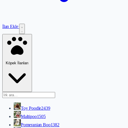
İlan Ekle
Köpek İlanları
Toy Poodle
2439
Maltipoo
1505
Pomeranian Boo
1382