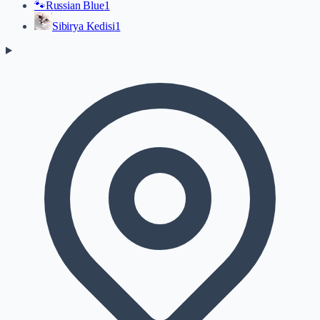
🐾
Russian Blue
1
Sibirya Kedisi
1