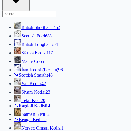
British Shorthair
1462
Scottish Fold
683
British Longhair
554
Sfenks Kedisi
117
Maine Coon
111
İran Kedisi (Persian)
96
🐾
Scottish Straight
48
Van Kedisi
42
Siyam Kedisi
23
Tekir Kedi
20
🐾
Ragdoll Kedisi
14
Sarman Kedi
12
🐾
Bengal Kedisi
5
Norveç Orman Kedisi
1