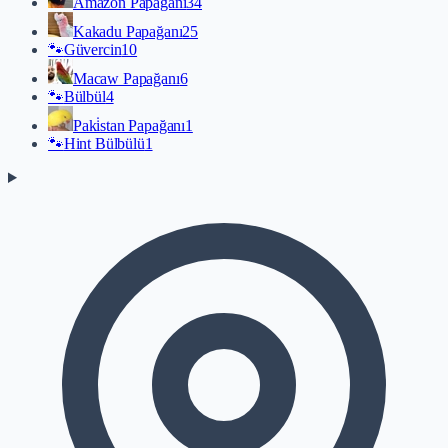
Amazon Papağanı
34
Kakadu Papağanı
25
🐾
Güvercin
10
Macaw Papağanı
6
🐾
Bülbül
4
Paki̇stan Papağanı
1
🐾
Hint Bülbülü
1