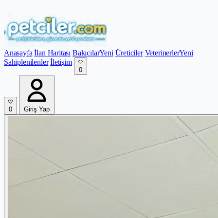
Anasayfa
İlan Haritası
Bakıcılar
Yeni
Üreticiler
Veterinerler
Yeni
Sahiplenilenler
İletişim
0
0
Giriş Yap