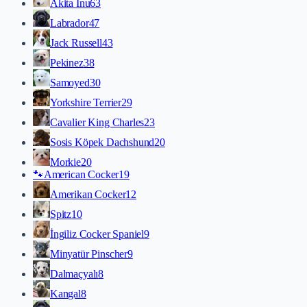
Akita İnu
63
Labrador
47
Jack Russell
43
Pekinez
38
Samoyed
30
Yorkshire Terrier
29
Cavalier King Charles
23
Sosis Köpek Dachshund
20
Morkie
20
🐾
American Cocker
19
Amerikan Cocker
12
Spitz
10
İngiliz Cocker Spaniel
9
Minyatür Pinscher
9
Dalmaçyalı
8
Kangal
8