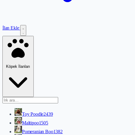
İlan Ekle
Köpek İlanları
Toy Poodle
2439
Maltipoo
1505
Pomeranian Boo
1382