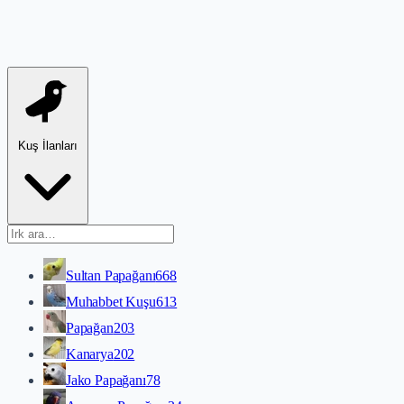
Kuş İlanları
Sultan Papağanı
668
Muhabbet Kuşu
613
Papağan
203
Kanarya
202
Jako Papağanı
78