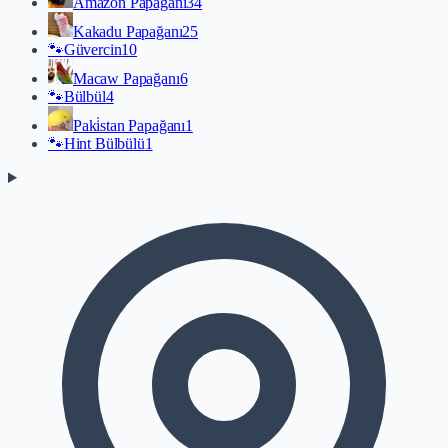
Amazon Papağanı
34
Kakadu Papağanı
25
🐾
Güvercin
10
Macaw Papağanı
6
🐾
Bülbül
4
Paki̇stan Papağanı
1
🐾
Hint Bülbülü
1