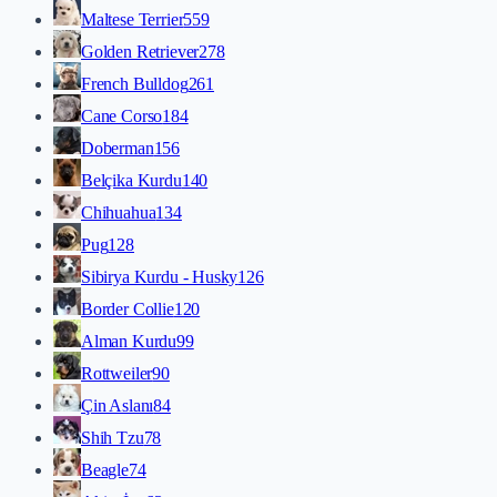
Maltese Terrier
559
Golden Retriever
278
French Bulldog
261
Cane Corso
184
Doberman
156
Belçika Kurdu
140
Chihuahua
134
Pug
128
Sibirya Kurdu - Husky
126
Border Collie
120
Alman Kurdu
99
Rottweiler
90
Çin Aslanı
84
Shih Tzu
78
Beagle
74