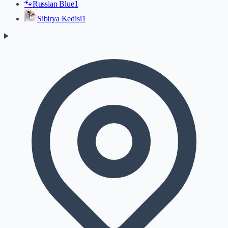
🐾
Russian Blue
1
Sibirya Kedisi
1