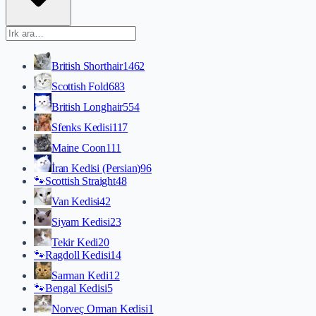
British Shorthair
1462
Scottish Fold
683
British Longhair
554
Sfenks Kedisi
117
Maine Coon
111
İran Kedisi (Persian)
96
🐾
Scottish Straight
48
Van Kedisi
42
Siyam Kedisi
23
Tekir Kedi
20
🐾
Ragdoll Kedisi
14
Sarman Kedi
12
🐾
Bengal Kedisi
5
Norveç Orman Kedisi
1