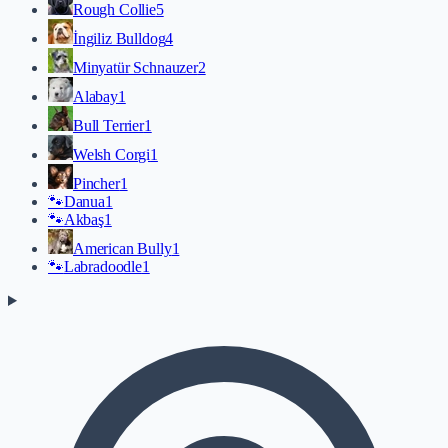
Rough Collie
5
İngiliz Bulldog
4
Minyatür Schnauzer
2
Alabay
1
Bull Terrier
1
Welsh Corgi
1
Pincher
1
🐾
Danua
1
🐾
Akbaş
1
American Bully
1
🐾
Labradoodle
1