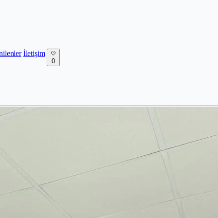
nilenler
İletişim
0