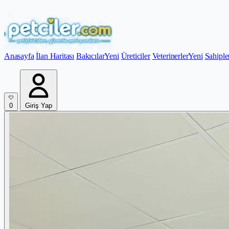
Anasayfa
İlan Haritası
Bakıcılar
Yeni
Üreticiler
Veterinerler
Yeni
Sahiple
0
Giriş Yap