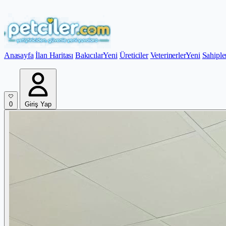
Anasayfa
İlan Haritası
Bakıcılar
Yeni
Üreticiler
Veterinerler
Yeni
Sahiple
0
Giriş Yap