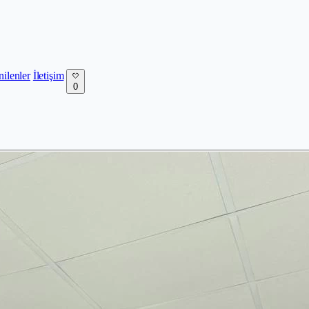
nilenler
İletişim
0