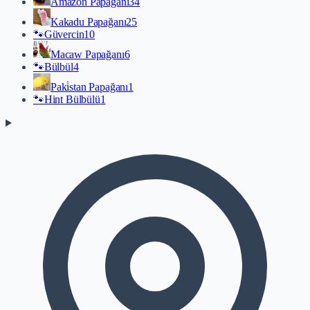
Amazon Papağanı
34
Kakadu Papağanı
25
🐾
Güvercin
10
Macaw Papağanı
6
🐾
Bülbül
4
Paki̇stan Papağanı
1
🐾
Hint Bülbülü
1