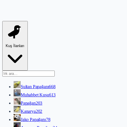
Kuş İlanları
Sultan Papağanı
668
Muhabbet Kuşu
613
Papağan
203
Kanarya
202
Jako Papağanı
78