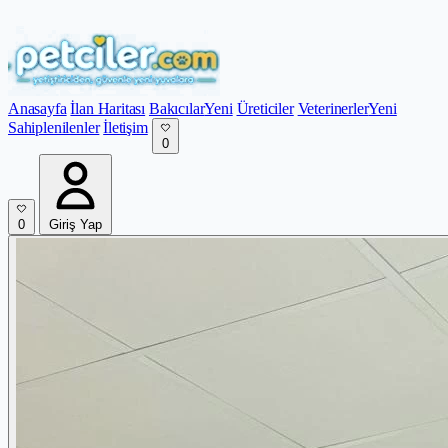
Anasayfa
İlan Haritası
Bakıcılar
Yeni
Üreticiler
Veterinerler
Yeni
Sahiplenilenler
İletişim
0
0
Giriş Yap