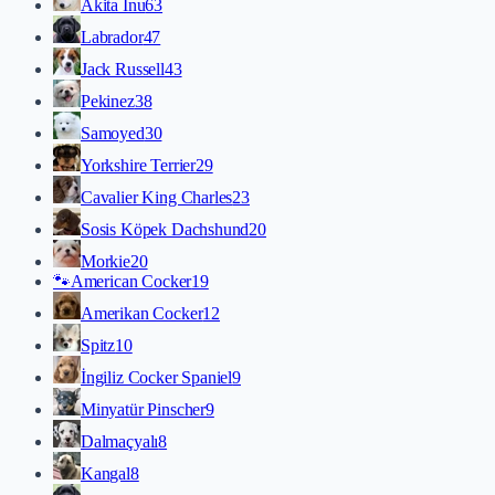
Akita İnu
63
Labrador
47
Jack Russell
43
Pekinez
38
Samoyed
30
Yorkshire Terrier
29
Cavalier King Charles
23
Sosis Köpek Dachshund
20
Morkie
20
🐾
American Cocker
19
Amerikan Cocker
12
Spitz
10
İngiliz Cocker Spaniel
9
Minyatür Pinscher
9
Dalmaçyalı
8
Kangal
8