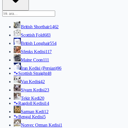
British Shorthair
1462
Scottish Fold
683
British Longhair
554
Sfenks Kedisi
117
Maine Coon
111
İran Kedisi (Persian)
96
🐾
Scottish Straight
48
Van Kedisi
42
Siyam Kedisi
23
Tekir Kedi
20
🐾
Ragdoll Kedisi
14
Sarman Kedi
12
🐾
Bengal Kedisi
5
Norveç Orman Kedisi
1