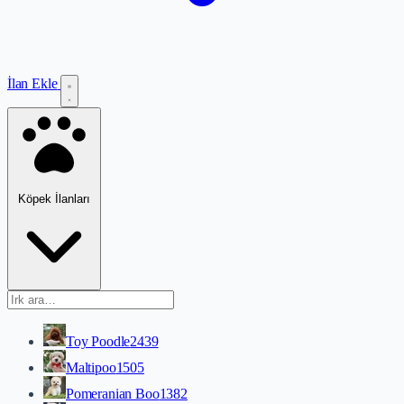
İlan Ekle
Köpek İlanları
Toy Poodle
2439
Maltipoo
1505
Pomeranian Boo
1382