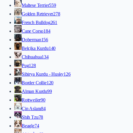
Maltese Terrier
559
Golden Retriever
278
French Bulldog
261
Cane Corso
184
Doberman
156
Belçika Kurdu
140
Chihuahua
134
Pug
128
Sibirya Kurdu - Husky
126
Border Collie
120
Alman Kurdu
99
Rottweiler
90
Çin Aslanı
84
Shih Tzu
78
Beagle
74