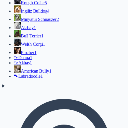
Rough Collie
5
İngiliz Bulldog
4
Minyatür Schnauzer
2
Alabay
1
Bull Terrier
1
Welsh Corgi
1
Pincher
1
🐾
Danua
1
🐾
Akbaş
1
American Bully
1
🐾
Labradoodle
1