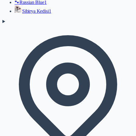
🐾
Russian Blue
1
Sibirya Kedisi
1