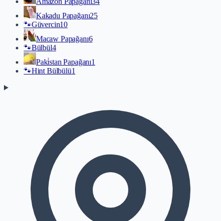
Amazon Papağanı
34
Kakadu Papağanı
25
🐾
Güvercin
10
Macaw Papağanı
6
🐾
Bülbül
4
Paki̇stan Papağanı
1
🐾
Hint Bülbülü
1