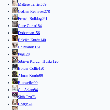
Maltese Terrier
559
Golden Retriever
278
French Bulldog
261
Cane Corso
184
Doberman
156
Belçika Kurdu
140
Chihuahua
134
Pug
128
Sibirya Kurdu - Husky
126
Border Collie
120
Alman Kurdu
99
Rottweiler
90
Çin Aslanı
84
Shih Tzu
78
Beagle
74