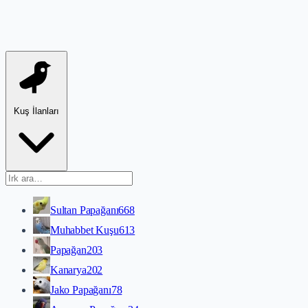
Kuş İlanları
Sultan Papağanı
668
Muhabbet Kuşu
613
Papağan
203
Kanarya
202
Jako Papağanı
78