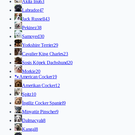
Akita İnu
63
Labrador
47
Jack Russell
43
Pekinez
38
Samoyed
30
Yorkshire Terrier
29
Cavalier King Charles
23
Sosis Köpek Dachshund
20
Morkie
20
🐾
American Cocker
19
Amerikan Cocker
12
Spitz
10
İngiliz Cocker Spaniel
9
Minyatür Pinscher
9
Dalmaçyalı
8
Kangal
8