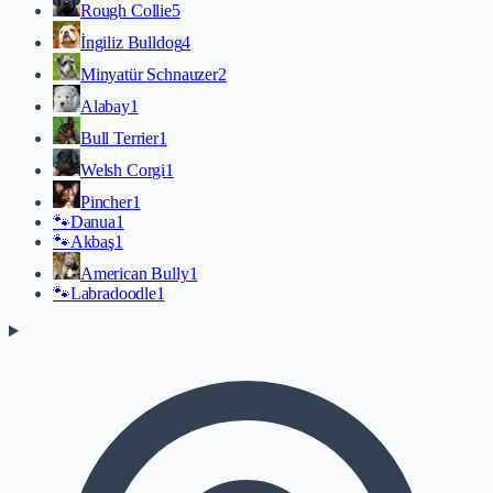
Rough Collie
5
İngiliz Bulldog
4
Minyatür Schnauzer
2
Alabay
1
Bull Terrier
1
Welsh Corgi
1
Pincher
1
🐾
Danua
1
🐾
Akbaş
1
American Bully
1
🐾
Labradoodle
1