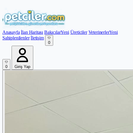
Anasayfa
İlan Haritası
Bakıcılar
Yeni
Üreticiler
Veterinerler
Yeni
Sahiplenilenler
İletişim
0
0
Giriş Yap