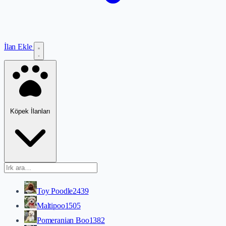
İlan Ekle
Köpek İlanları
Toy Poodle
2439
Maltipoo
1505
Pomeranian Boo
1382