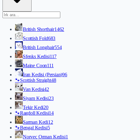
British Shorthair
1462
Scottish Fold
683
British Longhair
554
Sfenks Kedisi
117
Maine Coon
111
İran Kedisi (Persian)
96
🐾
Scottish Straight
48
Van Kedisi
42
Siyam Kedisi
23
Tekir Kedi
20
🐾
Ragdoll Kedisi
14
Sarman Kedi
12
🐾
Bengal Kedisi
5
Norveç Orman Kedisi
1