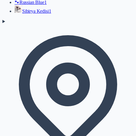
🐾
Russian Blue
1
Sibirya Kedisi
1