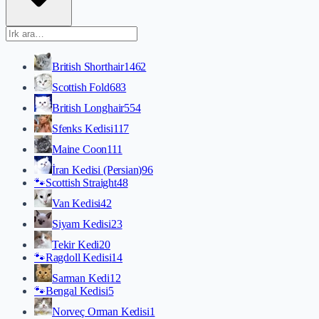
British Shorthair
1462
Scottish Fold
683
British Longhair
554
Sfenks Kedisi
117
Maine Coon
111
İran Kedisi (Persian)
96
🐾
Scottish Straight
48
Van Kedisi
42
Siyam Kedisi
23
Tekir Kedi
20
🐾
Ragdoll Kedisi
14
Sarman Kedi
12
🐾
Bengal Kedisi
5
Norveç Orman Kedisi
1