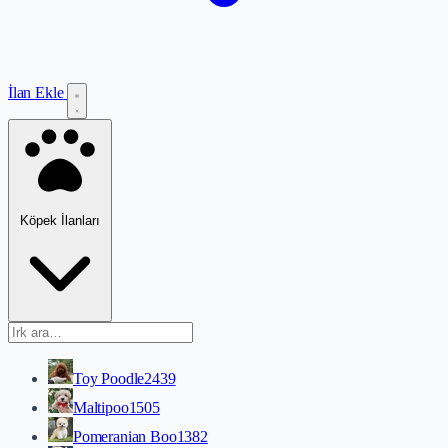
İlan Ekle
Köpek İlanları
Toy Poodle
2439
Maltipoo
1505
Pomeranian Boo
1382