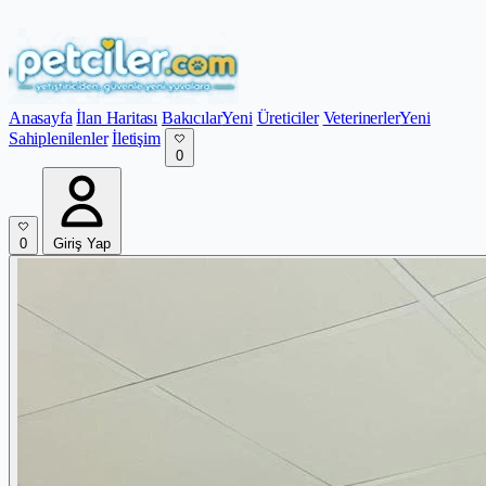
Anasayfa
İlan Haritası
Bakıcılar
Yeni
Üreticiler
Veterinerler
Yeni
Sahiplenilenler
İletişim
0
0
Giriş Yap