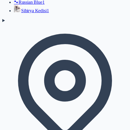
🐾
Russian Blue
1
Sibirya Kedisi
1