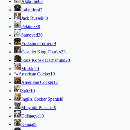
Akita İnu
63
Labrador
47
Jack Russell
43
Pekinez
38
Samoyed
30
Yorkshire Terrier
29
Cavalier King Charles
23
Sosis Köpek Dachshund
20
Morkie
20
🐾
American Cocker
19
Amerikan Cocker
12
Spitz
10
İngiliz Cocker Spaniel
9
Minyatür Pinscher
9
Dalmaçyalı
8
Kangal
8