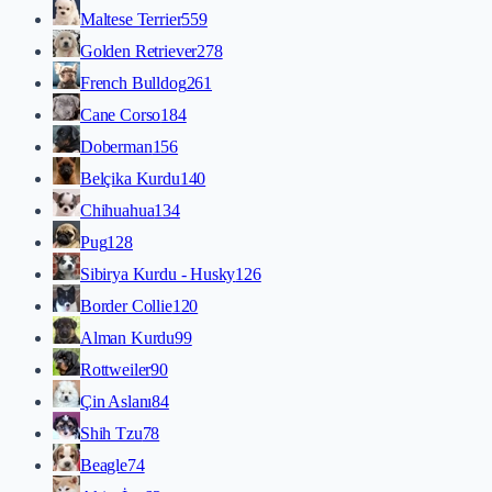
Maltese Terrier
559
Golden Retriever
278
French Bulldog
261
Cane Corso
184
Doberman
156
Belçika Kurdu
140
Chihuahua
134
Pug
128
Sibirya Kurdu - Husky
126
Border Collie
120
Alman Kurdu
99
Rottweiler
90
Çin Aslanı
84
Shih Tzu
78
Beagle
74