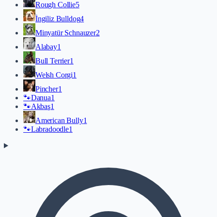
Rough Collie
5
İngiliz Bulldog
4
Minyatür Schnauzer
2
Alabay
1
Bull Terrier
1
Welsh Corgi
1
Pincher
1
🐾
Danua
1
🐾
Akbaş
1
American Bully
1
🐾
Labradoodle
1