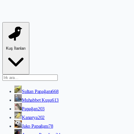
Kuş İlanları
Sultan Papağanı
668
Muhabbet Kuşu
613
Papağan
203
Kanarya
202
Jako Papağanı
78