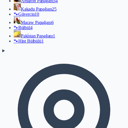
Amazon Papağanı
34
Kakadu Papağanı
25
🐾
Güvercin
10
Macaw Papağanı
6
🐾
Bülbül
4
Paki̇stan Papağanı
1
🐾
Hint Bülbülü
1