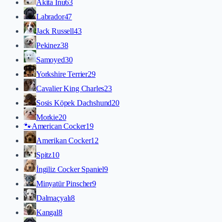
Akita İnu
63
Labrador
47
Jack Russell
43
Pekinez
38
Samoyed
30
Yorkshire Terrier
29
Cavalier King Charles
23
Sosis Köpek Dachshund
20
Morkie
20
🐾
American Cocker
19
Amerikan Cocker
12
Spitz
10
İngiliz Cocker Spaniel
9
Minyatür Pinscher
9
Dalmaçyalı
8
Kangal
8