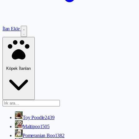
İlan Ekle
Köpek İlanları
Toy Poodle
2439
Maltipoo
1505
Pomeranian Boo
1382