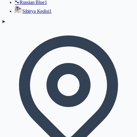
🐾
Russian Blue
1
Sibirya Kedisi
1