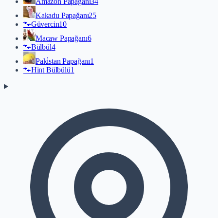
Amazon Papağanı
34
Kakadu Papağanı
25
🐾
Güvercin
10
Macaw Papağanı
6
🐾
Bülbül
4
Paki̇stan Papağanı
1
🐾
Hint Bülbülü
1