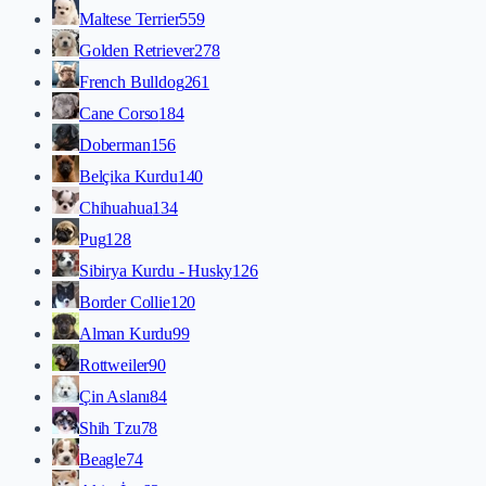
Maltese Terrier
559
Golden Retriever
278
French Bulldog
261
Cane Corso
184
Doberman
156
Belçika Kurdu
140
Chihuahua
134
Pug
128
Sibirya Kurdu - Husky
126
Border Collie
120
Alman Kurdu
99
Rottweiler
90
Çin Aslanı
84
Shih Tzu
78
Beagle
74