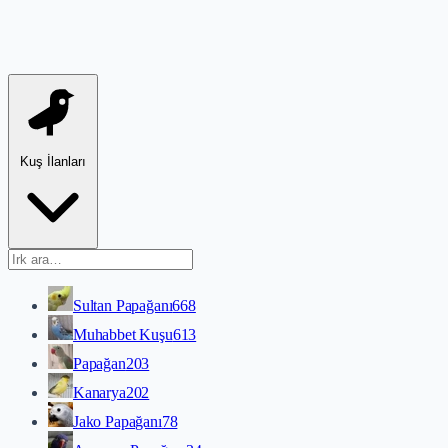
Kuş İlanları
Sultan Papağanı
668
Muhabbet Kuşu
613
Papağan
203
Kanarya
202
Jako Papağanı
78