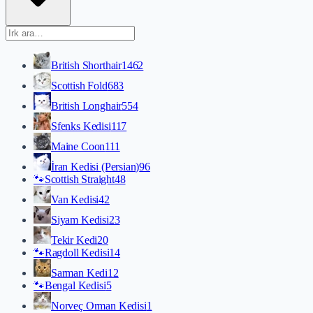
British Shorthair
1462
Scottish Fold
683
British Longhair
554
Sfenks Kedisi
117
Maine Coon
111
İran Kedisi (Persian)
96
🐾
Scottish Straight
48
Van Kedisi
42
Siyam Kedisi
23
Tekir Kedi
20
🐾
Ragdoll Kedisi
14
Sarman Kedi
12
🐾
Bengal Kedisi
5
Norveç Orman Kedisi
1