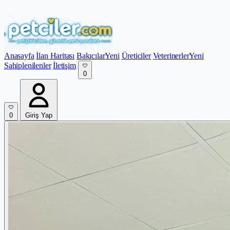
Anasayfa
İlan Haritası
Bakıcılar
Yeni
Üreticiler
Veterinerler
Yeni
Sahiplenilenler
İletişim
0
0
Giriş Yap