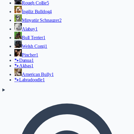
Rough Collie
5
İngiliz Bulldog
4
Minyatür Schnauzer
2
Alabay
1
Bull Terrier
1
Welsh Corgi
1
Pincher
1
🐾
Danua
1
🐾
Akbaş
1
American Bully
1
🐾
Labradoodle
1