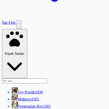
İlan Ekle
Köpek İlanları
Toy Poodle
2439
Maltipoo
1505
Pomeranian Boo
1382