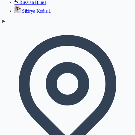
🐾
Russian Blue
1
Sibirya Kedisi
1