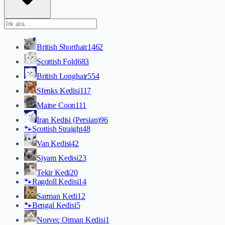
British Shorthair
1462
Scottish Fold
683
British Longhair
554
Sfenks Kedisi
117
Maine Coon
111
İran Kedisi (Persian)
96
🐾
Scottish Straight
48
Van Kedisi
42
Siyam Kedisi
23
Tekir Kedi
20
🐾
Ragdoll Kedisi
14
Sarman Kedi
12
🐾
Bengal Kedisi
5
Norveç Orman Kedisi
1