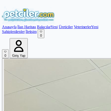
Anasayfa
İlan Haritası
Bakıcılar
Yeni
Üreticiler
Veterinerler
Yeni
Sahiplenilenler
İletişim
0
0
Giriş Yap