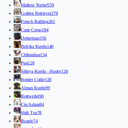
Maltese Terrier
559
Golden Retriever
278
French Bulldog
261
Cane Corso
184
Doberman
156
Belçika Kurdu
140
Chihuahua
134
Pug
128
Sibirya Kurdu - Husky
126
Border Collie
120
Alman Kurdu
99
Rottweiler
90
Çin Aslanı
84
Shih Tzu
78
Beagle
74