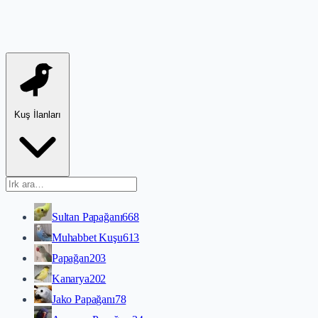
Kuş İlanları
Sultan Papağanı
668
Muhabbet Kuşu
613
Papağan
203
Kanarya
202
Jako Papağanı
78