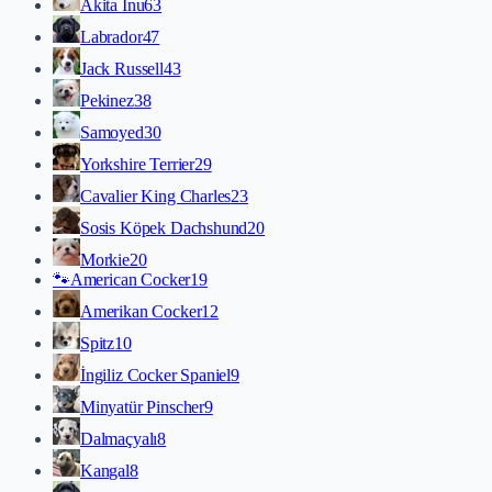
Akita İnu
63
Labrador
47
Jack Russell
43
Pekinez
38
Samoyed
30
Yorkshire Terrier
29
Cavalier King Charles
23
Sosis Köpek Dachshund
20
Morkie
20
🐾
American Cocker
19
Amerikan Cocker
12
Spitz
10
İngiliz Cocker Spaniel
9
Minyatür Pinscher
9
Dalmaçyalı
8
Kangal
8