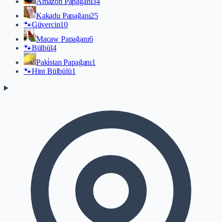
Amazon Papağanı
34
Kakadu Papağanı
25
🐾
Güvercin
10
Macaw Papağanı
6
🐾
Bülbül
4
Paki̇stan Papağanı
1
🐾
Hint Bülbülü
1