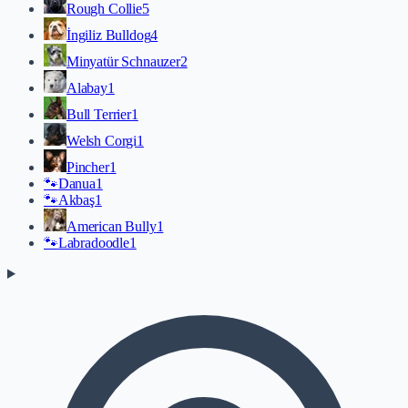
Rough Collie
5
İngiliz Bulldog
4
Minyatür Schnauzer
2
Alabay
1
Bull Terrier
1
Welsh Corgi
1
Pincher
1
🐾
Danua
1
🐾
Akbaş
1
American Bully
1
🐾
Labradoodle
1