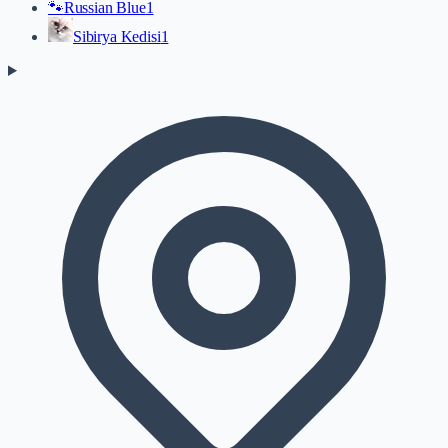
🐾
Russian Blue
1
Sibirya Kedisi
1