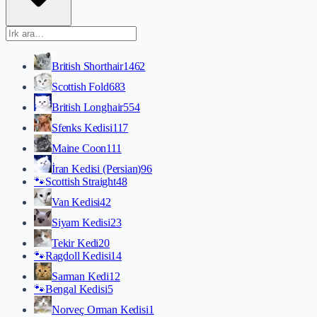
British Shorthair
1462
Scottish Fold
683
British Longhair
554
Sfenks Kedisi
117
Maine Coon
111
İran Kedisi (Persian)
96
🐾
Scottish Straight
48
Van Kedisi
42
Siyam Kedisi
23
Tekir Kedi
20
🐾
Ragdoll Kedisi
14
Sarman Kedi
12
🐾
Bengal Kedisi
5
Norveç Orman Kedisi
1