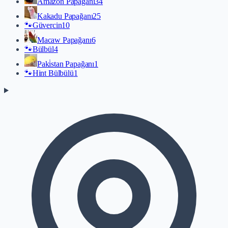
Amazon Papağanı
34
Kakadu Papağanı
25
🐾
Güvercin
10
Macaw Papağanı
6
🐾
Bülbül
4
Paki̇stan Papağanı
1
🐾
Hint Bülbülü
1