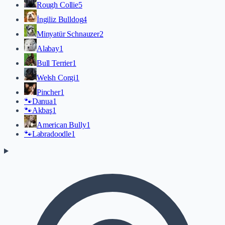
Rough Collie
5
İngiliz Bulldog
4
Minyatür Schnauzer
2
Alabay
1
Bull Terrier
1
Welsh Corgi
1
Pincher
1
🐾
Danua
1
🐾
Akbaş
1
American Bully
1
🐾
Labradoodle
1