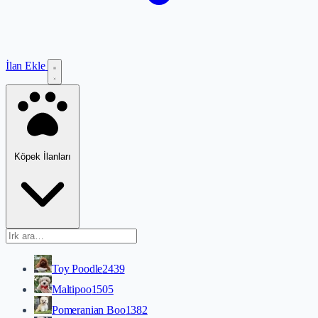
İlan Ekle
Köpek İlanları
Toy Poodle
2439
Maltipoo
1505
Pomeranian Boo
1382