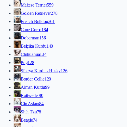
Maltese Terrier
559
Golden Retriever
278
French Bulldog
261
Cane Corso
184
Doberman
156
Belçika Kurdu
140
Chihuahua
134
Pug
128
Sibirya Kurdu - Husky
126
Border Collie
120
Alman Kurdu
99
Rottweiler
90
Çin Aslanı
84
Shih Tzu
78
Beagle
74