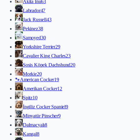
Akita İnu
63
Labrador
47
Jack Russell
43
Pekinez
38
Samoyed
30
Yorkshire Terrier
29
Cavalier King Charles
23
Sosis Köpek Dachshund
20
Morkie
20
🐾
American Cocker
19
Amerikan Cocker
12
Spitz
10
İngiliz Cocker Spaniel
9
Minyatür Pinscher
9
Dalmaçyalı
8
Kangal
8