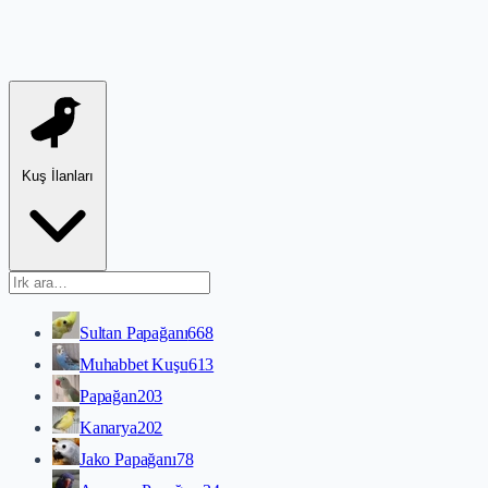
Kuş İlanları
Sultan Papağanı
668
Muhabbet Kuşu
613
Papağan
203
Kanarya
202
Jako Papağanı
78