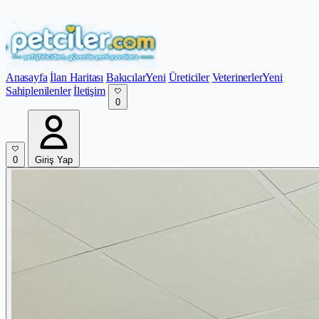
Anasayfa
İlan Haritası
Bakıcılar
Yeni
Üreticiler
Veterinerler
Yeni
Sahiplenilenler
İletişim
0
0
Giriş Yap