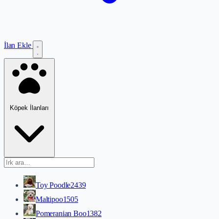
İlan Ekle
Köpek İlanları
Toy Poodle
2439
Maltipoo
1505
Pomeranian Boo
1382