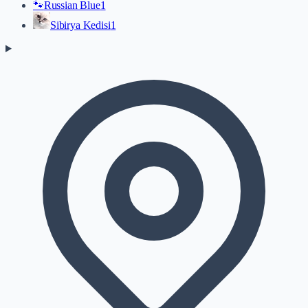
🐾
Russian Blue
1
Sibirya Kedisi
1