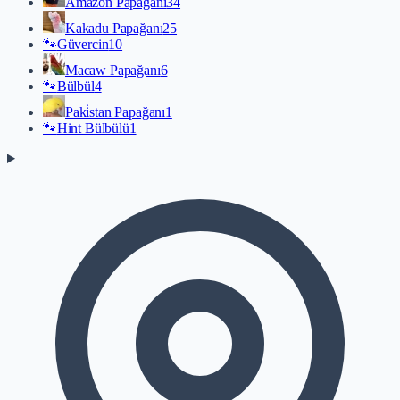
Amazon Papağanı
34
Kakadu Papağanı
25
🐾
Güvercin
10
Macaw Papağanı
6
🐾
Bülbül
4
Paki̇stan Papağanı
1
🐾
Hint Bülbülü
1