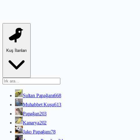
Kuş İlanları
Sultan Papağanı
668
Muhabbet Kuşu
613
Papağan
203
Kanarya
202
Jako Papağanı
78