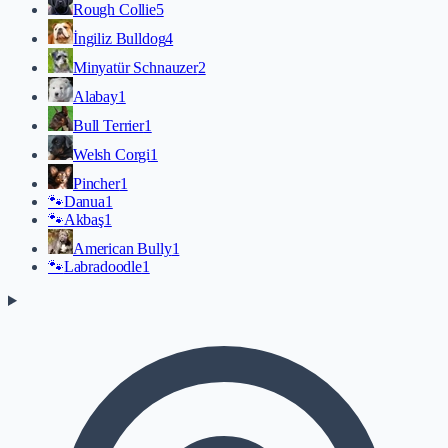
Rough Collie
5
İngiliz Bulldog
4
Minyatür Schnauzer
2
Alabay
1
Bull Terrier
1
Welsh Corgi
1
Pincher
1
🐾
Danua
1
🐾
Akbaş
1
American Bully
1
🐾
Labradoodle
1