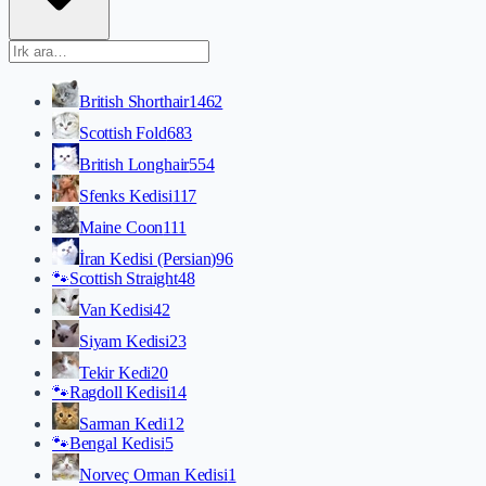
British Shorthair
1462
Scottish Fold
683
British Longhair
554
Sfenks Kedisi
117
Maine Coon
111
İran Kedisi (Persian)
96
🐾
Scottish Straight
48
Van Kedisi
42
Siyam Kedisi
23
Tekir Kedi
20
🐾
Ragdoll Kedisi
14
Sarman Kedi
12
🐾
Bengal Kedisi
5
Norveç Orman Kedisi
1