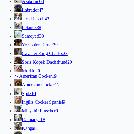
Akita İnu
63
Labrador
47
Jack Russell
43
Pekinez
38
Samoyed
30
Yorkshire Terrier
29
Cavalier King Charles
23
Sosis Köpek Dachshund
20
Morkie
20
🐾
American Cocker
19
Amerikan Cocker
12
Spitz
10
İngiliz Cocker Spaniel
9
Minyatür Pinscher
9
Dalmaçyalı
8
Kangal
8