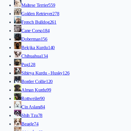
Maltese Terrier
559
Golden Retriever
278
French Bulldog
261
Cane Corso
184
Doberman
156
Belçika Kurdu
140
Chihuahua
134
Pug
128
Sibirya Kurdu - Husky
126
Border Collie
120
Alman Kurdu
99
Rottweiler
90
Çin Aslanı
84
Shih Tzu
78
Beagle
74