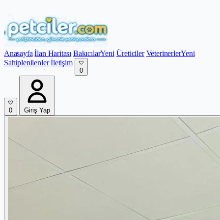
Anasayfa
İlan Haritası
Bakıcılar
Yeni
Üreticiler
Veterinerler
Yeni
Sahiplenilenler
İletişim
0
0
Giriş Yap