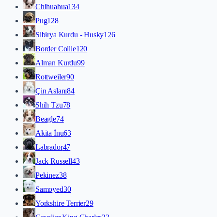
Chihuahua
134
Pug
128
Sibirya Kurdu - Husky
126
Border Collie
120
Alman Kurdu
99
Rottweiler
90
Çin Aslanı
84
Shih Tzu
78
Beagle
74
Akita İnu
63
Labrador
47
Jack Russell
43
Pekinez
38
Samoyed
30
Yorkshire Terrier
29