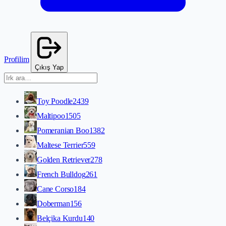
Profilim
Çıkış Yap
Toy Poodle
2439
Maltipoo
1505
Pomeranian Boo
1382
Maltese Terrier
559
Golden Retriever
278
French Bulldog
261
Cane Corso
184
Doberman
156
Belçika Kurdu
140