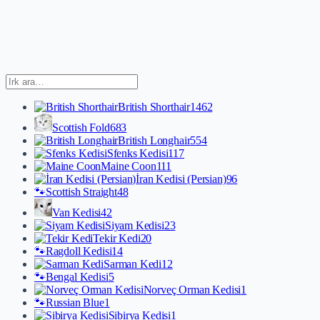
British Shorthair
1462
Scottish Fold
683
British Longhair
554
Sfenks Kedisi
117
Maine Coon
111
İran Kedisi (Persian)
96
🐾
Scottish Straight
48
Van Kedisi
42
Siyam Kedisi
23
Tekir Kedi
20
🐾
Ragdoll Kedisi
14
Sarman Kedi
12
🐾
Bengal Kedisi
5
Norveç Orman Kedisi
1
🐾
Russian Blue
1
Sibirya Kedisi
1