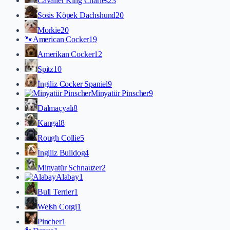
Cavalier King Charles
23
Sosis Köpek Dachshund
20
Morkie
20
🐾
American Cocker
19
Amerikan Cocker
12
Spitz
10
İngiliz Cocker Spaniel
9
Minyatür Pinscher
9
Dalmaçyalı
8
Kangal
8
Rough Collie
5
İngiliz Bulldog
4
Minyatür Schnauzer
2
Alabay
1
Bull Terrier
1
Welsh Corgi
1
Pincher
1