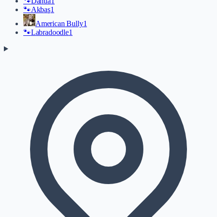
🐾
Danua
1
🐾
Akbaş
1
American Bully
1
🐾
Labradoodle
1