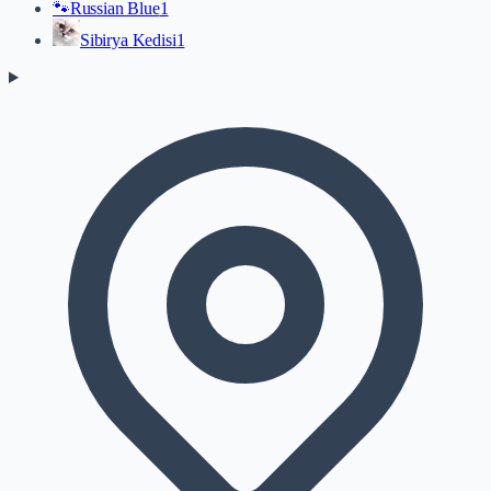
🐾
Russian Blue
1
Sibirya Kedisi
1