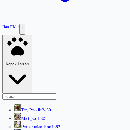
İlan Ekle
Köpek İlanları
Toy Poodle
2439
Maltipoo
1505
Pomeranian Boo
1382