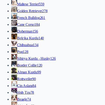
Maltese Terrier
559
Golden Retriever
278
French Bulldog
261
Cane Corso
184
Doberman
156
Belçika Kurdu
140
Chihuahua
134
Pug
128
Sibirya Kurdu - Husky
126
Border Collie
120
Alman Kurdu
99
Rottweiler
90
Çin Aslanı
84
Shih Tzu
78
Beagle
74