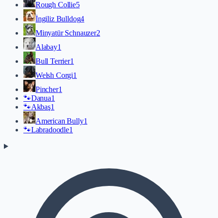
Rough Collie
5
İngiliz Bulldog
4
Minyatür Schnauzer
2
Alabay
1
Bull Terrier
1
Welsh Corgi
1
Pincher
1
🐾
Danua
1
🐾
Akbaş
1
American Bully
1
🐾
Labradoodle
1