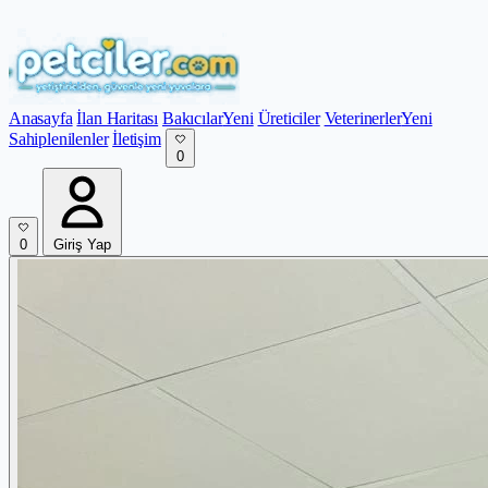
Anasayfa
İlan Haritası
Bakıcılar
Yeni
Üreticiler
Veterinerler
Yeni
Sahiplenilenler
İletişim
0
0
Giriş Yap