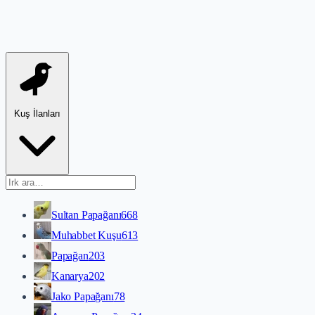
Kuş İlanları
Sultan Papağanı
668
Muhabbet Kuşu
613
Papağan
203
Kanarya
202
Jako Papağanı
78