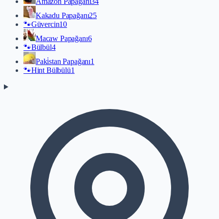
Amazon Papağanı
34
Kakadu Papağanı
25
🐾
Güvercin
10
Macaw Papağanı
6
🐾
Bülbül
4
Paki̇stan Papağanı
1
🐾
Hint Bülbülü
1