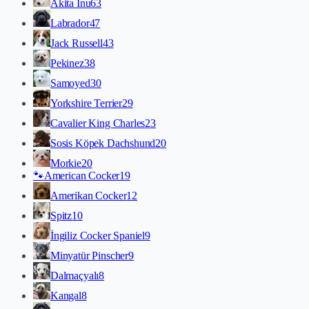
Akita İnu
63
Labrador
47
Jack Russell
43
Pekinez
38
Samoyed
30
Yorkshire Terrier
29
Cavalier King Charles
23
Sosis Köpek Dachshund
20
Morkie
20
🐾
American Cocker
19
Amerikan Cocker
12
Spitz
10
İngiliz Cocker Spaniel
9
Minyatür Pinscher
9
Dalmaçyalı
8
Kangal
8