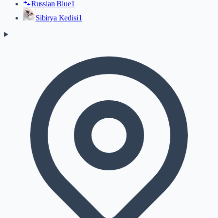
🐾
Russian Blue
1
Sibirya Kedisi
1