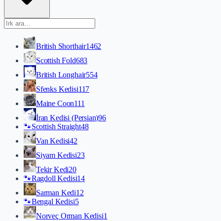
British Shorthair
1462
Scottish Fold
683
British Longhair
554
Sfenks Kedisi
117
Maine Coon
111
İran Kedisi (Persian)
96
🐾
Scottish Straight
48
Van Kedisi
42
Siyam Kedisi
23
Tekir Kedi
20
🐾
Ragdoll Kedisi
14
Sarman Kedi
12
🐾
Bengal Kedisi
5
Norveç Orman Kedisi
1