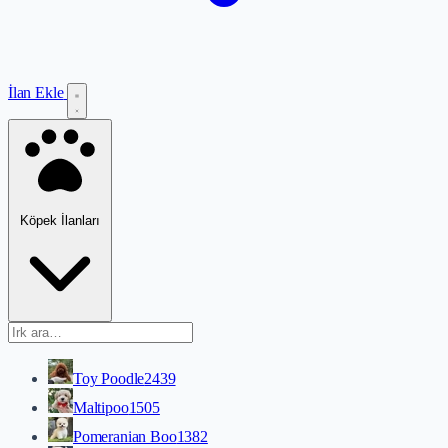
İlan Ekle
Köpek İlanları
Toy Poodle
2439
Maltipoo
1505
Pomeranian Boo
1382