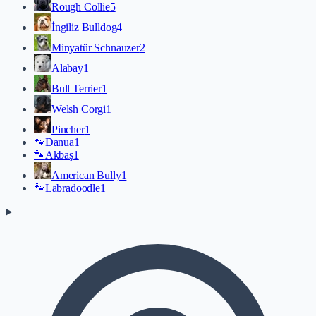
Rough Collie
5
İngiliz Bulldog
4
Minyatür Schnauzer
2
Alabay
1
Bull Terrier
1
Welsh Corgi
1
Pincher
1
🐾
Danua
1
🐾
Akbaş
1
American Bully
1
🐾
Labradoodle
1