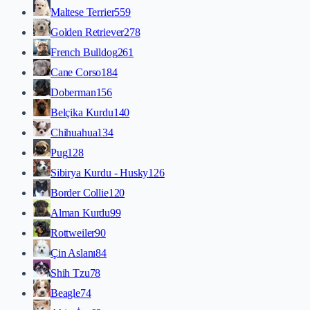
Maltese Terrier
559
Golden Retriever
278
French Bulldog
261
Cane Corso
184
Doberman
156
Belçika Kurdu
140
Chihuahua
134
Pug
128
Sibirya Kurdu - Husky
126
Border Collie
120
Alman Kurdu
99
Rottweiler
90
Çin Aslanı
84
Shih Tzu
78
Beagle
74