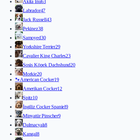
Akita İnu
63
Labrador
47
Jack Russell
43
Pekinez
38
Samoyed
30
Yorkshire Terrier
29
Cavalier King Charles
23
Sosis Köpek Dachshund
20
Morkie
20
🐾
American Cocker
19
Amerikan Cocker
12
Spitz
10
İngiliz Cocker Spaniel
9
Minyatür Pinscher
9
Dalmaçyalı
8
Kangal
8