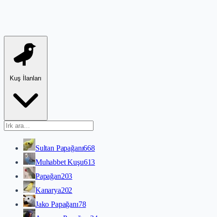
Kuş İlanları
Sultan Papağanı
668
Muhabbet Kuşu
613
Papağan
203
Kanarya
202
Jako Papağanı
78