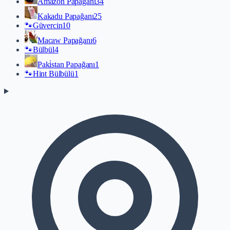
Amazon Papağanı
34
Kakadu Papağanı
25
🐾
Güvercin
10
Macaw Papağanı
6
🐾
Bülbül
4
Paki̇stan Papağanı
1
🐾
Hint Bülbülü
1