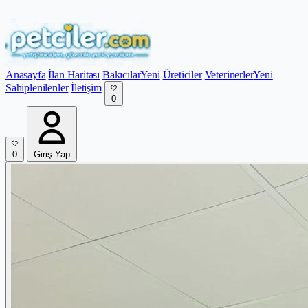
Anasayfa
İlan Haritası
Bakıcılar
Yeni
Üreticiler
Veterinerler
Yeni
Sahiplenilenler
İletişim
0
0
Giriş Yap