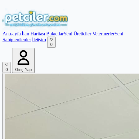
Anasayfa
İlan Haritası
Bakıcılar
Yeni
Üreticiler
Veterinerler
Yeni
Sahiplenilenler
İletişim
0
0
Giriş Yap