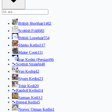
British Shorthair
1462
Scottish Fold
683
British Longhair
554
Sfenks Kedisi
117
Maine Coon
111
İran Kedisi (Persian)
96
🐾
Scottish Straight
48
Van Kedisi
42
Siyam Kedisi
23
Tekir Kedi
20
🐾
Ragdoll Kedisi
14
Sarman Kedi
12
🐾
Bengal Kedisi
5
Norveç Orman Kedisi
1