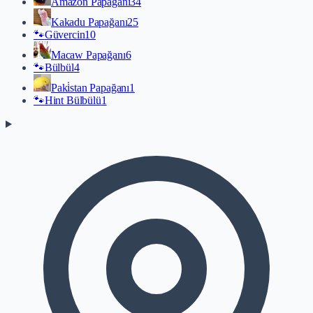
Amazon Papağanı
34
Kakadu Papağanı
25
🐾
Güvercin
10
Macaw Papağanı
6
🐾
Bülbül
4
Paki̇stan Papağanı
1
🐾
Hint Bülbülü
1