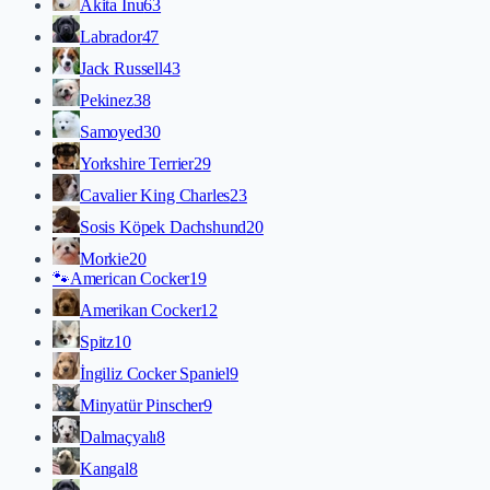
Akita İnu
63
Labrador
47
Jack Russell
43
Pekinez
38
Samoyed
30
Yorkshire Terrier
29
Cavalier King Charles
23
Sosis Köpek Dachshund
20
Morkie
20
🐾
American Cocker
19
Amerikan Cocker
12
Spitz
10
İngiliz Cocker Spaniel
9
Minyatür Pinscher
9
Dalmaçyalı
8
Kangal
8