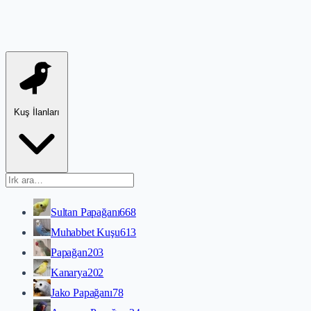
Kuş İlanları
Sultan Papağanı
668
Muhabbet Kuşu
613
Papağan
203
Kanarya
202
Jako Papağanı
78