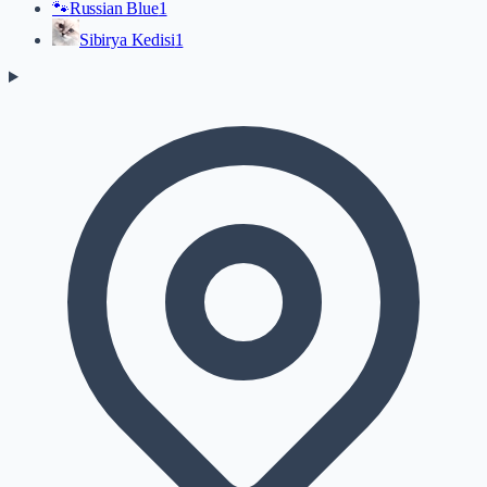
🐾
Russian Blue
1
Sibirya Kedisi
1