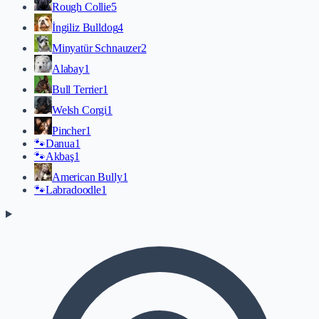
Rough Collie
5
İngiliz Bulldog
4
Minyatür Schnauzer
2
Alabay
1
Bull Terrier
1
Welsh Corgi
1
Pincher
1
🐾
Danua
1
🐾
Akbaş
1
American Bully
1
🐾
Labradoodle
1