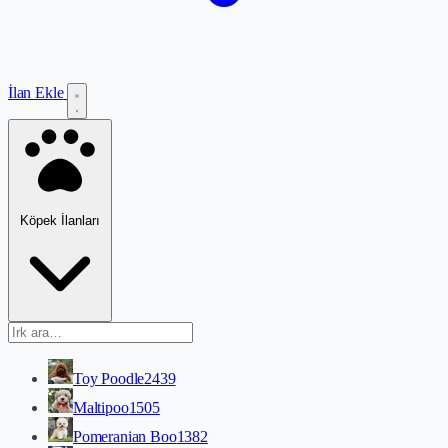
İlan Ekle
Köpek İlanları
Toy Poodle
2439
Maltipoo
1505
Pomeranian Boo
1382