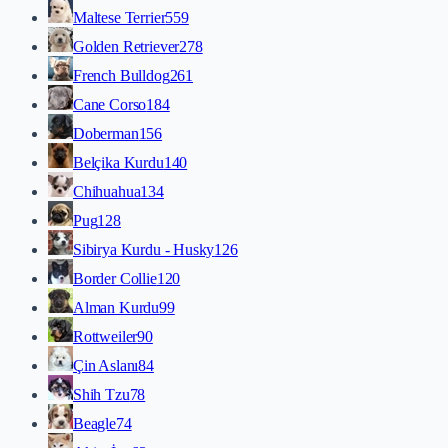
Maltese Terrier
559
Golden Retriever
278
French Bulldog
261
Cane Corso
184
Doberman
156
Belçika Kurdu
140
Chihuahua
134
Pug
128
Sibirya Kurdu - Husky
126
Border Collie
120
Alman Kurdu
99
Rottweiler
90
Çin Aslanı
84
Shih Tzu
78
Beagle
74