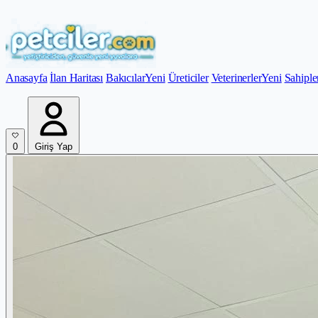
Anasayfa
İlan Haritası
Bakıcılar
Yeni
Üreticiler
Veterinerler
Yeni
Sahiple
0
Giriş Yap