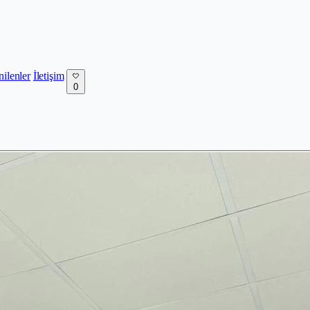
nilenler
İletişim
0