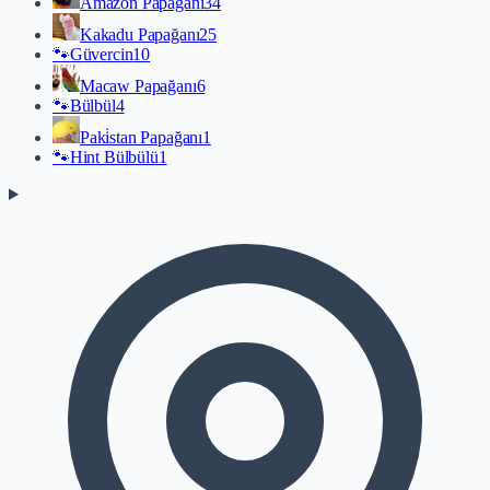
Amazon Papağanı
34
Kakadu Papağanı
25
🐾
Güvercin
10
Macaw Papağanı
6
🐾
Bülbül
4
Paki̇stan Papağanı
1
🐾
Hint Bülbülü
1