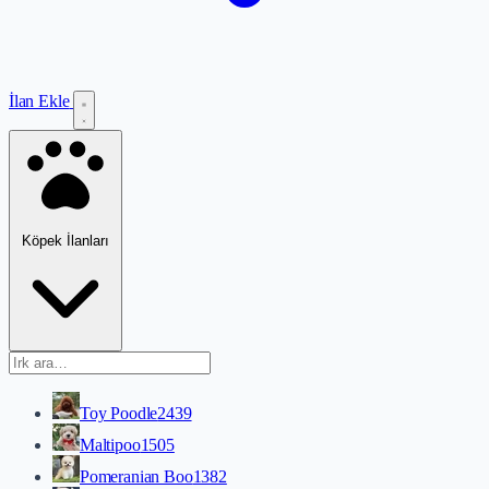
İlan Ekle
Köpek İlanları
Toy Poodle
2439
Maltipoo
1505
Pomeranian Boo
1382