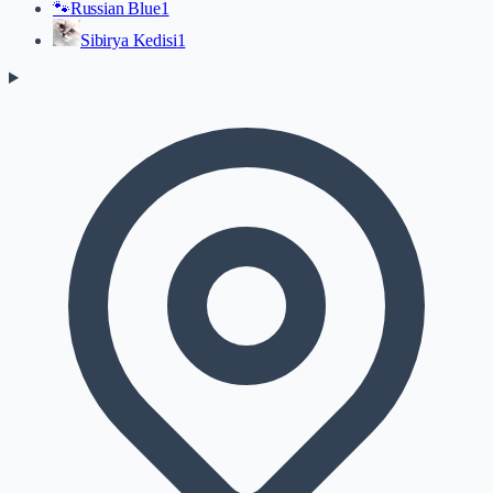
🐾
Russian Blue
1
Sibirya Kedisi
1