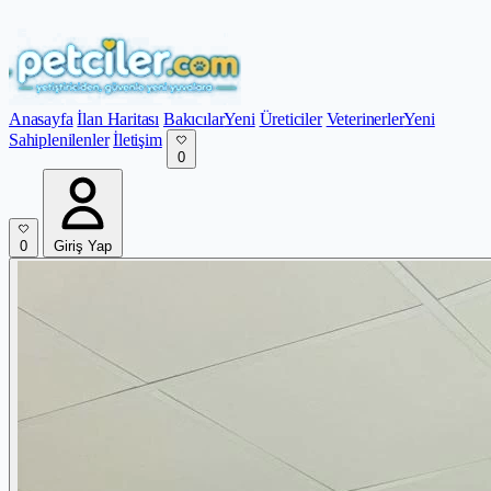
Anasayfa
İlan Haritası
Bakıcılar
Yeni
Üreticiler
Veterinerler
Yeni
Sahiplenilenler
İletişim
0
0
Giriş Yap