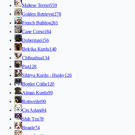
Maltese Terrier
559
Golden Retriever
278
French Bulldog
261
Cane Corso
184
Doberman
156
Belçika Kurdu
140
Chihuahua
134
Pug
128
Sibirya Kurdu - Husky
126
Border Collie
120
Alman Kurdu
99
Rottweiler
90
Çin Aslanı
84
Shih Tzu
78
Beagle
74