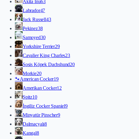
Akita İnu
63
Labrador
47
Jack Russell
43
Pekinez
38
Samoyed
30
Yorkshire Terrier
29
Cavalier King Charles
23
Sosis Köpek Dachshund
20
Morkie
20
🐾
American Cocker
19
Amerikan Cocker
12
Spitz
10
İngiliz Cocker Spaniel
9
Minyatür Pinscher
9
Dalmaçyalı
8
Kangal
8