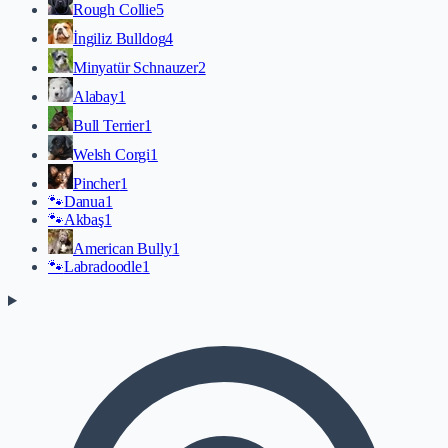
Rough Collie
5
İngiliz Bulldog
4
Minyatür Schnauzer
2
Alabay
1
Bull Terrier
1
Welsh Corgi
1
Pincher
1
🐾
Danua
1
🐾
Akbaş
1
American Bully
1
🐾
Labradoodle
1