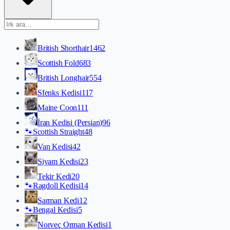
British Shorthair
1462
Scottish Fold
683
British Longhair
554
Sfenks Kedisi
117
Maine Coon
111
İran Kedisi (Persian)
96
🐾
Scottish Straight
48
Van Kedisi
42
Siyam Kedisi
23
Tekir Kedi
20
🐾
Ragdoll Kedisi
14
Sarman Kedi
12
🐾
Bengal Kedisi
5
Norveç Orman Kedisi
1