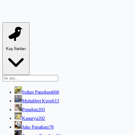
Kuş İlanları
Sultan Papağanı
668
Muhabbet Kuşu
613
Papağan
203
Kanarya
202
Jako Papağanı
78