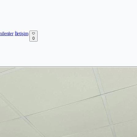
nilenler
İletişim
0