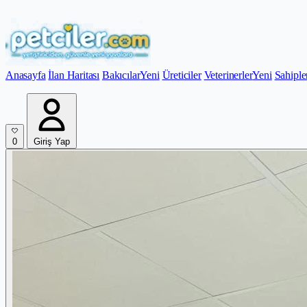
Anasayfa
İlan Haritası
Bakıcılar
Yeni
Üreticiler
Veterinerler
Yeni
Sahiple
0
Giriş Yap