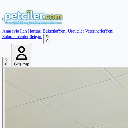
Anasayfa
İlan Haritası
Bakıcılar
Yeni
Üreticiler
Veterinerler
Yeni
Sahiplenilenler
İletişim
0
0
Giriş Yap