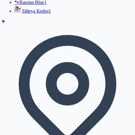
🐾
Russian Blue
1
Sibirya Kedisi
1