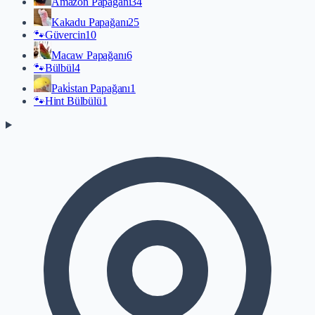
Amazon Papağanı
34
Kakadu Papağanı
25
🐾
Güvercin
10
Macaw Papağanı
6
🐾
Bülbül
4
Paki̇stan Papağanı
1
🐾
Hint Bülbülü
1