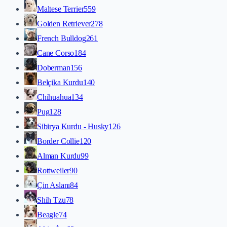
Maltese Terrier
559
Golden Retriever
278
French Bulldog
261
Cane Corso
184
Doberman
156
Belçika Kurdu
140
Chihuahua
134
Pug
128
Sibirya Kurdu - Husky
126
Border Collie
120
Alman Kurdu
99
Rottweiler
90
Çin Aslanı
84
Shih Tzu
78
Beagle
74