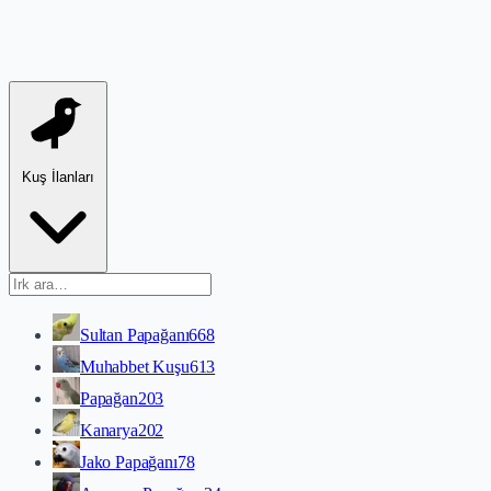
Kuş İlanları
Sultan Papağanı
668
Muhabbet Kuşu
613
Papağan
203
Kanarya
202
Jako Papağanı
78