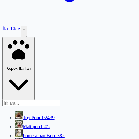
İlan Ekle
Köpek İlanları
Toy Poodle
2439
Maltipoo
1505
Pomeranian Boo
1382