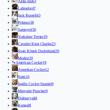
Akita İnu
63
Labrador
47
Jack Russell
43
Pekinez
38
Samoyed
30
Yorkshire Terrier
29
Cavalier King Charles
23
Sosis Köpek Dachshund
20
Morkie
20
🐾
American Cocker
19
Amerikan Cocker
12
Spitz
10
İngiliz Cocker Spaniel
9
Minyatür Pinscher
9
Dalmaçyalı
8
Kangal
8