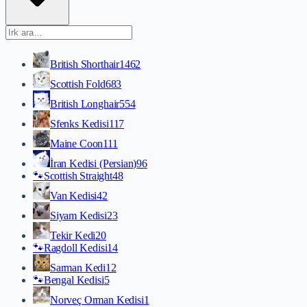
British Shorthair
1462
Scottish Fold
683
British Longhair
554
Sfenks Kedisi
117
Maine Coon
111
İran Kedisi (Persian)
96
🐾
Scottish Straight
48
Van Kedisi
42
Siyam Kedisi
23
Tekir Kedi
20
🐾
Ragdoll Kedisi
14
Sarman Kedi
12
🐾
Bengal Kedisi
5
Norveç Orman Kedisi
1