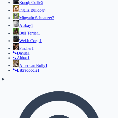
Rough Collie
5
İngiliz Bulldog
4
Minyatür Schnauzer
2
Alabay
1
Bull Terrier
1
Welsh Corgi
1
Pincher
1
🐾
Danua
1
🐾
Akbaş
1
American Bully
1
🐾
Labradoodle
1