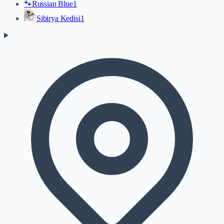
🐾
Russian Blue
1
Sibirya Kedisi
1