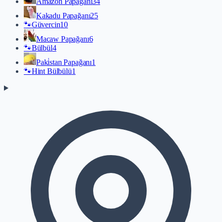
Amazon Papağanı
34
Kakadu Papağanı
25
🐾
Güvercin
10
Macaw Papağanı
6
🐾
Bülbül
4
Paki̇stan Papağanı
1
🐾
Hint Bülbülü
1