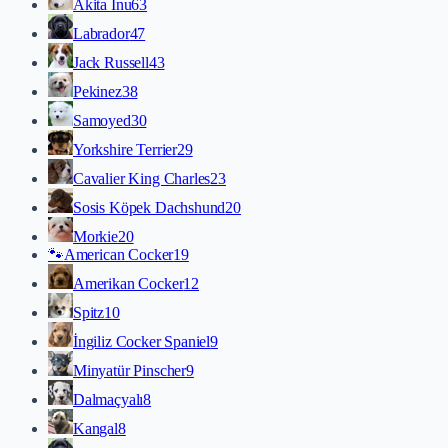
Akita İnu
63
Labrador
47
Jack Russell
43
Pekinez
38
Samoyed
30
Yorkshire Terrier
29
Cavalier King Charles
23
Sosis Köpek Dachshund
20
Morkie
20
🐾
American Cocker
19
Amerikan Cocker
12
Spitz
10
İngiliz Cocker Spaniel
9
Minyatür Pinscher
9
Dalmaçyalı
8
Kangal
8