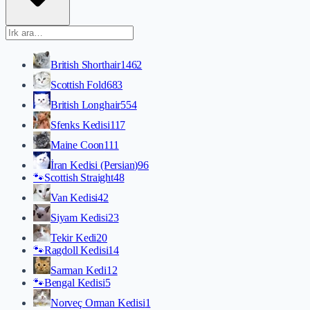
British Shorthair
1462
Scottish Fold
683
British Longhair
554
Sfenks Kedisi
117
Maine Coon
111
İran Kedisi (Persian)
96
🐾
Scottish Straight
48
Van Kedisi
42
Siyam Kedisi
23
Tekir Kedi
20
🐾
Ragdoll Kedisi
14
Sarman Kedi
12
🐾
Bengal Kedisi
5
Norveç Orman Kedisi
1