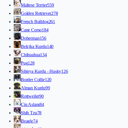
Maltese Terrier
559
Golden Retriever
278
French Bulldog
261
Cane Corso
184
Doberman
156
Belçika Kurdu
140
Chihuahua
134
Pug
128
Sibirya Kurdu - Husky
126
Border Collie
120
Alman Kurdu
99
Rottweiler
90
Çin Aslanı
84
Shih Tzu
78
Beagle
74