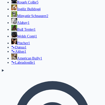
Rough Collie
5
İngiliz Bulldog
4
Minyatür Schnauzer
2
Alabay
1
Bull Terrier
1
Welsh Corgi
1
Pincher
1
🐾
Danua
1
🐾
Akbaş
1
American Bully
1
🐾
Labradoodle
1