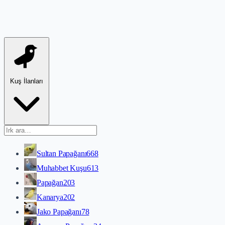
Kuş İlanları
Sultan Papağanı
668
Muhabbet Kuşu
613
Papağan
203
Kanarya
202
Jako Papağanı
78