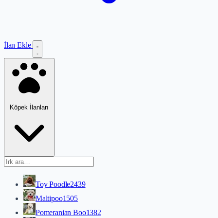
İlan Ekle
Köpek İlanları
Toy Poodle
2439
Maltipoo
1505
Pomeranian Boo
1382