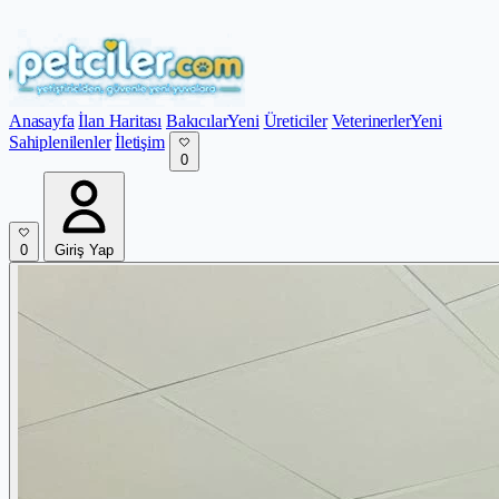
Anasayfa
İlan Haritası
Bakıcılar
Yeni
Üreticiler
Veterinerler
Yeni
Sahiplenilenler
İletişim
0
0
Giriş Yap