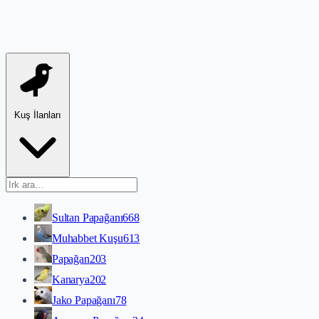
Kuş İlanları
Sultan Papağanı
668
Muhabbet Kuşu
613
Papağan
203
Kanarya
202
Jako Papağanı
78