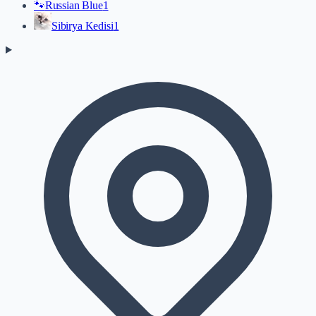
🐾
Russian Blue
1
Sibirya Kedisi
1