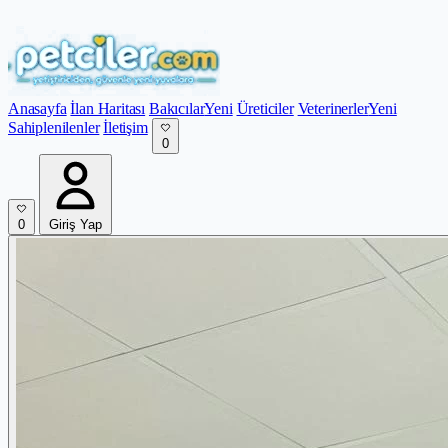
Anasayfa
İlan Haritası
Bakıcılar
Yeni
Üreticiler
Veterinerler
Yeni
Sahiplenilenler
İletişim
0
0
Giriş Yap