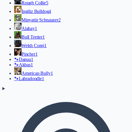
Rough Collie
5
İngiliz Bulldog
4
Minyatür Schnauzer
2
Alabay
1
Bull Terrier
1
Welsh Corgi
1
Pincher
1
🐾
Danua
1
🐾
Akbaş
1
American Bully
1
🐾
Labradoodle
1