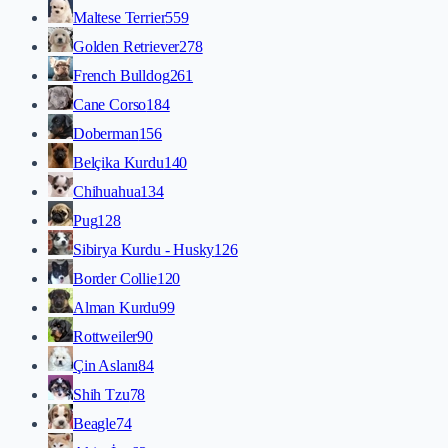
Maltese Terrier
559
Golden Retriever
278
French Bulldog
261
Cane Corso
184
Doberman
156
Belçika Kurdu
140
Chihuahua
134
Pug
128
Sibirya Kurdu - Husky
126
Border Collie
120
Alman Kurdu
99
Rottweiler
90
Çin Aslanı
84
Shih Tzu
78
Beagle
74