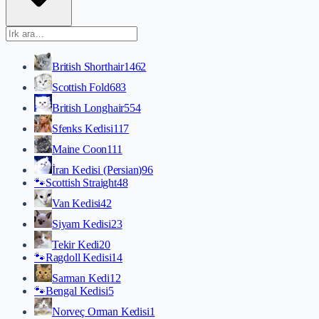
British Shorthair
1462
Scottish Fold
683
British Longhair
554
Sfenks Kedisi
117
Maine Coon
111
İran Kedisi (Persian)
96
🐾
Scottish Straight
48
Van Kedisi
42
Siyam Kedisi
23
Tekir Kedi
20
🐾
Ragdoll Kedisi
14
Sarman Kedi
12
🐾
Bengal Kedisi
5
Norveç Orman Kedisi
1