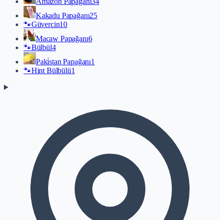
Amazon Papağanı
34
Kakadu Papağanı
25
🐾
Güvercin
10
Macaw Papağanı
6
🐾
Bülbül
4
Paki̇stan Papağanı
1
🐾
Hint Bülbülü
1