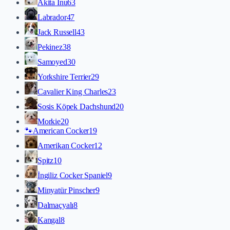
Akita İnu
63
Labrador
47
Jack Russell
43
Pekinez
38
Samoyed
30
Yorkshire Terrier
29
Cavalier King Charles
23
Sosis Köpek Dachshund
20
Morkie
20
🐾
American Cocker
19
Amerikan Cocker
12
Spitz
10
İngiliz Cocker Spaniel
9
Minyatür Pinscher
9
Dalmaçyalı
8
Kangal
8