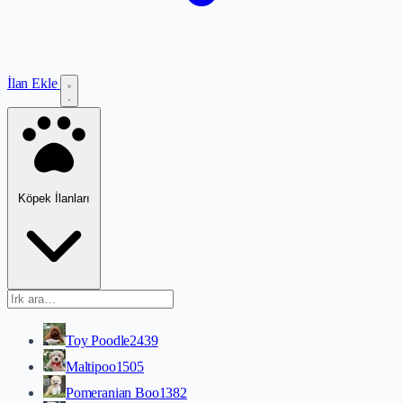
İlan Ekle
Köpek İlanları
Toy Poodle
2439
Maltipoo
1505
Pomeranian Boo
1382