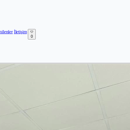
nilenler
İletişim
0