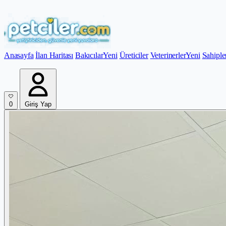
Anasayfa
İlan Haritası
Bakıcılar
Yeni
Üreticiler
Veterinerler
Yeni
Sahiple
0
Giriş Yap