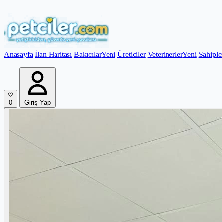
Anasayfa
İlan Haritası
Bakıcılar
Yeni
Üreticiler
Veterinerler
Yeni
Sahiple
0
Giriş Yap