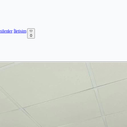
nilenler
İletişim
0